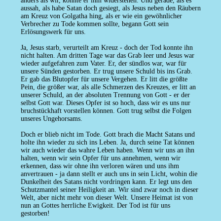
anders als wir, konnte er ihm widerstehen. Und gerade, als es
aussah, als habe Satan doch gesiegt, als Jesus neben den Räubern
am Kreuz von Golgatha hing, als er wie ein gewöhnlicher
Verbrecher zu Tode kommen sollte, begann Gott sein
Erlösungswerk für uns.
Ja, Jesus starb, verurteilt am Kreuz - doch der Tod konnte ihn
nicht halten. Am dritten Tage war das Grab leer und Jesus war
wieder aufgefahren zum Vater. Er, der sündlos war, war für
unsere Sünden gestorben. Er trug unsere Schuld bis ins Grab.
Er gab das Blutopfer für unsere Vergehen. Er litt die größte
Pein, die größer war, als alle Schmerzen des Kreuzes, er litt an
unserer Schuld, an der absoluten Trennung von Gott - er der
selbst Gott war. Dieses Opfer ist so hoch, dass wir es uns nur
bruchstückhaft vorstellen können. Gott trug selbst die Folgen
unseres Ungehorsams.
Doch er blieb nicht im Tode. Gott brach die Macht Satans und
holte ihn wieder zu sich ins Leben. Ja, durch seine Tat können
wir auch wieder das wahre Leben haben. Wenn wir uns an ihn
halten, wenn wir sein Opfer für uns annehmen, wenn wir
erkennen, dass wir ohne ihn verloren wären und uns ihm
anvertrauen - ja dann stellt er auch uns in sein Licht, wohin die
Dunkelheit des Satans nicht vordringen kann. Er legt uns den
Schutzmantel seiner Heiligkeit an. Wir sind zwar noch in dieser
Welt, aber nicht mehr von dieser Welt. Unsere Heimat ist von
nun an Gottes herrliche Ewigkeit. Der Tod ist für uns
gestorben!