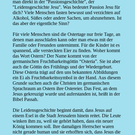
man direkt in der ''Passionsgeschichte'', der
''Leidensgeschichte Jesu''. Was bedeutet Passion Jesu für
dich? Viele Menschen fasten bewusst und verzichten auf
Alkohol, Süßes oder andere Sachen, um abzunehmen. Ist
das aber der eigentliche Sinn?
Für viele Menschen sind die Ostertage nur freie Tage, an
denen man ausschlafen kann oder man etwas mit der
Familie oder Freunden unternimmt. Für die Kinder ist es
spannend, alle versteckten Eier zu finden. Woher kommt
das Wort Ostern? Der Name kommt von der
germanischen Fruchtbarkeitsgöttin “Osteria”. Sie ist aber
auch die Göttin des Frühlings und der Wiedergeburt.
Diese Osteria trägt auf den uns bekannten Abbildungen
ein Ei als Fruchtbarkeitssymbol in der Hand. Aus diesem
Grunde suchen auch die Christen im germanischen
Sprachraum an Ostern ihre Ostereier. Das Fest, an dem
Jesus gekreuzigt wurde und auferstanden ist, heißt in der
Bibel Passah.
Die Leidensgeschichte beginnt damit, dass Jesus auf
einem Esel in die Stadt Jerusalem hinein reitet. Die Leute
winken ihm zu, weil sie gehört haben, dass ein neuer
König kommen soll. Ihre damaligen Herrscher waren
nicht gerade human und sie erhofften sich, dass Jesus die