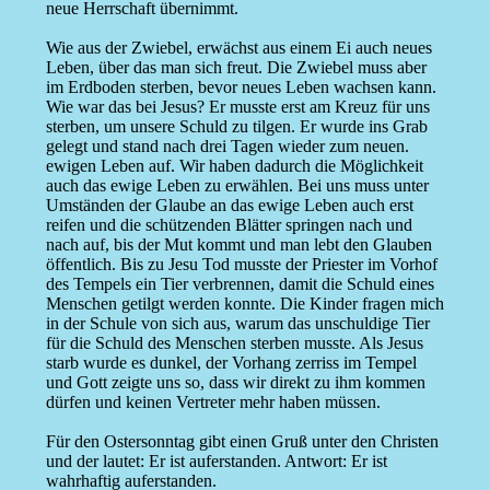
neue Herrschaft übernimmt.
Wie aus der Zwiebel, erwächst aus einem Ei auch neues
Leben, über das man sich freut. Die Zwiebel muss aber
im Erdboden sterben, bevor neues Leben wachsen kann.
Wie war das bei Jesus? Er musste erst am Kreuz für uns
sterben, um unsere Schuld zu tilgen. Er wurde ins Grab
gelegt und stand nach drei Tagen wieder zum neuen.
ewigen Leben auf. Wir haben dadurch die Möglichkeit
auch das ewige Leben zu erwählen. Bei uns muss unter
Umständen der Glaube an das ewige Leben auch erst
reifen und die schützenden Blätter springen nach und
nach auf, bis der Mut kommt und man lebt den Glauben
öffentlich. Bis zu Jesu Tod musste der Priester im Vorhof
des Tempels ein Tier verbrennen, damit die Schuld eines
Menschen getilgt werden konnte. Die Kinder fragen mich
in der Schule von sich aus, warum das unschuldige Tier
für die Schuld des Menschen sterben musste. Als Jesus
starb wurde es dunkel, der Vorhang zerriss im Tempel
und Gott zeigte uns so, dass wir direkt zu ihm kommen
dürfen und keinen Vertreter mehr haben müssen.
Für den Ostersonntag gibt einen Gruß unter den Christen
und der lautet: Er ist auferstanden. Antwort: Er ist
wahrhaftig auferstanden.