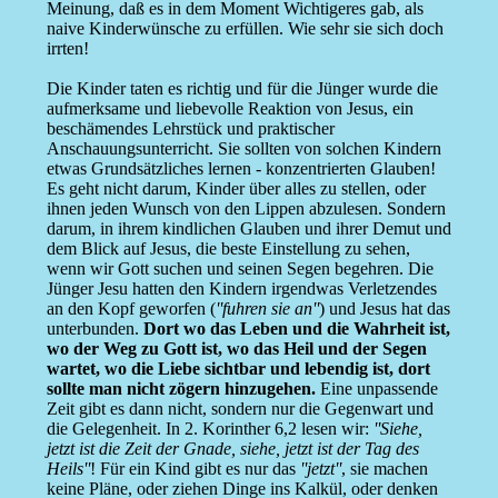
Meinung, daß es in dem Moment Wichtigeres gab, als
naive Kinderwünsche zu erfüllen. Wie sehr sie sich doch
irrten!
Die Kinder taten es richtig und für die Jünger wurde die
aufmerksame und liebevolle Reaktion von Jesus, ein
beschämendes Lehrstück und praktischer
Anschauungsunterricht. Sie sollten von solchen Kindern
etwas Grundsätzliches lernen - konzentrierten Glauben!
Es geht nicht darum, Kinder über alles zu stellen, oder
ihnen jeden Wunsch von den Lippen abzulesen. Sondern
darum, in ihrem kindlichen Glauben und ihrer Demut und
dem Blick auf Jesus, die beste Einstellung zu sehen,
wenn wir Gott suchen und seinen Segen begehren. Die
Jünger Jesu hatten den Kindern irgendwas Verletzendes
an den Kopf geworfen (
''fuhren sie an''
) und Jesus hat das
unterbunden.
Dort wo das Leben und die Wahrheit ist,
wo der Weg zu Gott ist, wo das Heil und der Segen
wartet, wo die Liebe sichtbar und lebendig ist, dort
sollte man nicht zögern hinzugehen.
Eine unpassende
Zeit gibt es dann nicht, sondern nur die Gegenwart und
die Gelegenheit. In 2. Korinther 6,2 lesen wir:
''Siehe,
jetzt ist die Zeit der Gnade, siehe, jetzt ist der Tag des
Heils''
! Für ein Kind gibt es nur das
''jetzt''
, sie machen
keine Pläne, oder ziehen Dinge ins Kalkül, oder denken