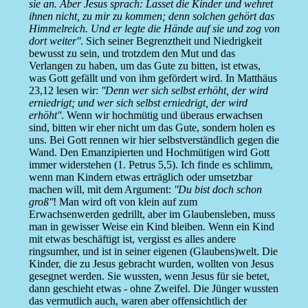
sie an. Aber Jesus sprach: Lasset die Kinder und wehret
ihnen nicht, zu mir zu kommen; denn solchen gehört das
Himmelreich. Und er legte die Hände auf sie und zog von
dort weiter''
. Sich seiner Begrenztheit und Niedrigkeit
bewusst zu sein, und trotzdem den Mut und das
Verlangen zu haben, um das Gute zu bitten, ist etwas,
was Gott gefällt und von ihm gefördert wird. In Matthäus
23,12 lesen wir:
''Denn wer sich selbst erhöht, der wird
erniedrigt; und wer sich selbst erniedrigt, der wird
erhöht''
. Wenn wir hochmütig und überaus erwachsen
sind, bitten wir eher nicht um das Gute, sondern holen es
uns. Bei Gott rennen wir hier selbstverständlich gegen die
Wand. Den Emanzipierten und Hochmütigen wird Gott
immer widerstehen (1. Petrus 5,5). Ich finde es schlimm,
wenn man Kindern etwas erträglich oder umsetzbar
machen will, mit dem Argument:
''Du bist doch schon
groß''
! Man wird oft von klein auf zum
Erwachsenwerden gedrillt, aber im Glaubensleben, muss
man in gewisser Weise ein Kind bleiben. Wenn ein Kind
mit etwas beschäftigt ist, vergisst es alles andere
ringsumher, und ist in seiner eigenen (Glaubens)welt. Die
Kinder, die zu Jesus gebracht wurden, wollten von Jesus
gesegnet werden. Sie wussten, wenn Jesus für sie betet,
dann geschieht etwas - ohne Zweifel. Die Jünger wussten
das vermutlich auch, waren aber offensichtlich der