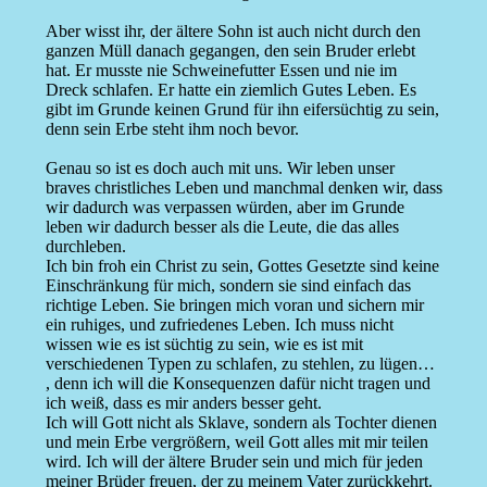
Aber wisst ihr, der ältere Sohn ist auch nicht durch den
ganzen Müll danach gegangen, den sein Bruder erlebt
hat. Er musste nie Schweinefutter Essen und nie im
Dreck schlafen. Er hatte ein ziemlich Gutes Leben. Es
gibt im Grunde keinen Grund für ihn eifersüchtig zu sein,
denn sein Erbe steht ihm noch bevor.
Genau so ist es doch auch mit uns. Wir leben unser
braves christliches Leben und manchmal denken wir, dass
wir dadurch was verpassen würden, aber im Grunde
leben wir dadurch besser als die Leute, die das alles
durchleben.
Ich bin froh ein Christ zu sein, Gottes Gesetzte sind keine
Einschränkung für mich, sondern sie sind einfach das
richtige Leben. Sie bringen mich voran und sichern mir
ein ruhiges, und zufriedenes Leben. Ich muss nicht
wissen wie es ist süchtig zu sein, wie es ist mit
verschiedenen Typen zu schlafen, zu stehlen, zu lügen…
, denn ich will die Konsequenzen dafür nicht tragen und
ich weiß, dass es mir anders besser geht.
Ich will Gott nicht als Sklave, sondern als Tochter dienen
und mein Erbe vergrößern, weil Gott alles mit mir teilen
wird. Ich will der ältere Bruder sein und mich für jeden
meiner Brüder freuen, der zu meinem Vater zurückkehrt.