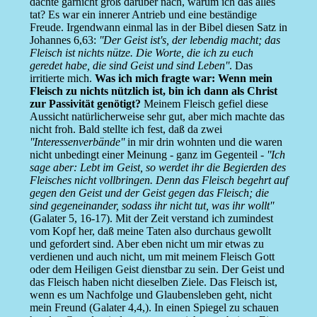
dachte garnicht groß darüber nach, warum ich das alles
tat? Es war ein innerer Antrieb und eine beständige
Freude. Irgendwann einmal las in der Bibel diesen Satz in
Johannes 6,63:
''Der Geist ist's, der lebendig macht; das
Fleisch ist nichts nütze. Die Worte, die ich zu euch
geredet habe, die sind Geist und sind Leben''
. Das
irritierte mich.
Was ich mich fragte war: Wenn mein
Fleisch zu nichts nützlich ist, bin ich dann als Christ
zur Passivität genötigt?
Meinem Fleisch gefiel diese
Aussicht natürlicherweise sehr gut, aber mich machte das
nicht froh. Bald stellte ich fest, daß da zwei
''Interessenverbände''
in mir drin wohnten und die waren
nicht unbedingt einer Meinung - ganz im Gegenteil -
''Ich
sage aber: Lebt im Geist, so werdet ihr die Begierden des
Fleisches nicht vollbringen. Denn das Fleisch begehrt auf
gegen den Geist und der Geist gegen das Fleisch; die
sind gegeneinander, sodass ihr nicht tut, was ihr wollt''
(Galater 5, 16-17). Mit der Zeit verstand ich zumindest
vom Kopf her, daß meine Taten also durchaus gewollt
und gefordert sind. Aber eben nicht um mir etwas zu
verdienen und auch nicht, um mit meinem Fleisch Gott
oder dem Heiligen Geist dienstbar zu sein. Der Geist und
das Fleisch haben nicht dieselben Ziele. Das Fleisch ist,
wenn es um Nachfolge und Glaubensleben geht, nicht
mein Freund (Galater 4,4,). In einen Spiegel zu schauen