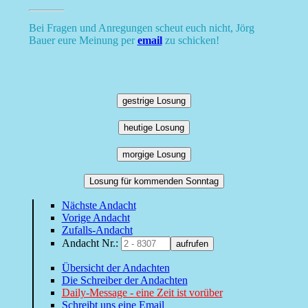
Bei Fragen und Anregungen scheut euch nicht, Jörg
Bauer eure Meinung per
email
zu schicken!
gestrige Losung
heutige Losung
morgige Losung
Losung für kommenden Sonntag
Nächste Andacht
Vorige Andacht
Zufalls-Andacht
Andacht Nr.:
aufrufen
Übersicht der Andachten
Die Schreiber der Andachten
Daily-Message - eine Zeit ist vorüber
Schreibt uns eine Email