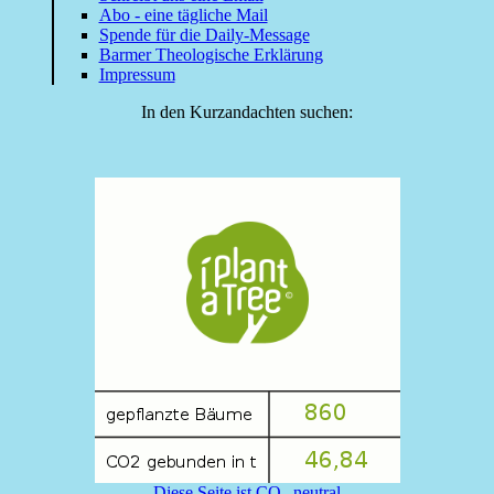
Abo - eine tägliche Mail
Spende für die Daily-Message
Barmer Theologische Erklärung
Impressum
In den Kurzandachten suchen:
Diese Seite ist CO₂-neutral