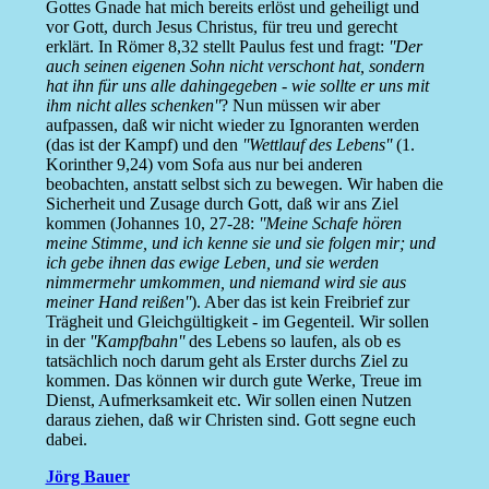
Gottes Gnade hat mich bereits erlöst und geheiligt und
vor Gott, durch Jesus Christus, für treu und gerecht
erklärt. In Römer 8,32 stellt Paulus fest und fragt:
''Der
auch seinen eigenen Sohn nicht verschont hat, sondern
hat ihn für uns alle dahingegeben - wie sollte er uns mit
ihm nicht alles schenken''
? Nun müssen wir aber
aufpassen, daß wir nicht wieder zu Ignoranten werden
(das ist der Kampf) und den
''Wettlauf des Lebens''
(1.
Korinther 9,24) vom Sofa aus nur bei anderen
beobachten, anstatt selbst sich zu bewegen. Wir haben die
Sicherheit und Zusage durch Gott, daß wir ans Ziel
kommen (Johannes 10, 27-28:
''Meine Schafe hören
meine Stimme, und ich kenne sie und sie folgen mir; und
ich gebe ihnen das ewige Leben, und sie werden
nimmermehr umkommen, und niemand wird sie aus
meiner Hand reißen''
). Aber das ist kein Freibrief zur
Trägheit und Gleichgültigkeit - im Gegenteil. Wir sollen
in der
''Kampfbahn''
des Lebens so laufen, als ob es
tatsächlich noch darum geht als Erster durchs Ziel zu
kommen. Das können wir durch gute Werke, Treue im
Dienst, Aufmerksamkeit etc. Wir sollen einen Nutzen
daraus ziehen, daß wir Christen sind. Gott segne euch
dabei.
Jörg Bauer