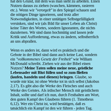
hat den Grund, mit dem was man sieht zu arbeiten. Einen
Nutzen daraus zu ziehen (waschen, kämmen, rasieren
etc.). Wenn wir
''verorgelt''
in den Spiegel schauen und
die nötigen Dinge ignorieren, und trotz aller
Notwendigkeiten, in einer untätigen Selbstgefälligkeit
versinken, sind wir (als Bild für unser Leben als Christ)
keine Täter des Wortes, sondern Ignoranten, die nichts
dazulernen. Wir sind dann hochmütig und lassen jede
Kritik und Aufforderung, etwas zu ändern, selbstherrlich
an uns abprallen.
Wenn es anders ist, dann wird es praktisch und die
Gebote in der Bibel sind dann auch keine Last, sondern
ein
''vollkommenes Gesetz der Freiheit''
wie William
McDonald schreibt. Ziehen wir aus der Bibel einen
Nutzen?
Meine Taten sollen meine neue, geistliche
Lebensader mit Blut füllen und so zum fließen
(laufen, handeln und dienen) bringen
. Glaube, so
wurde mir klar, ist ohne Werke tot in sich selbst (Jakobus
2,17). Es gibt also die Werke des Fleisches und auch
Werke des Geistes. Als irdischer Mensch mit geistlichem
Inhalt, sollte und darf ich nun, durch Festhalten am Wort,
den guten Kampf des Glaubens führen (1. Timotheus
6,12). Wer ein Christ ist, wird bestätigen, daß es
tatsächlich ein Kampf ist den wir führen - jeden Tag.