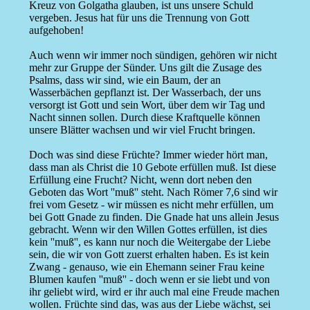
Kreuz von Golgatha glauben, ist uns unsere Schuld
vergeben. Jesus hat für uns die Trennung von Gott
aufgehoben!
Auch wenn wir immer noch sündigen, gehören wir nicht
mehr zur Gruppe der Sünder. Uns gilt die Zusage des
Psalms, dass wir sind, wie ein Baum, der an
Wasserbächen gepflanzt ist. Der Wasserbach, der uns
versorgt ist Gott und sein Wort, über dem wir Tag und
Nacht sinnen sollen. Durch diese Kraftquelle können
unsere Blätter wachsen und wir viel Frucht bringen.
Doch was sind diese Früchte? Immer wieder hört man,
dass man als Christ die 10 Gebote erfüllen muß. Ist diese
Erfüllung eine Frucht? Nicht, wenn dort neben den
Geboten das Wort ''muß'' steht. Nach Römer 7,6 sind wir
frei vom Gesetz - wir müssen es nicht mehr erfüllen, um
bei Gott Gnade zu finden. Die Gnade hat uns allein Jesus
gebracht. Wenn wir den Willen Gottes erfüllen, ist dies
kein ''muß'', es kann nur noch die Weitergabe der Liebe
sein, die wir von Gott zuerst erhalten haben. Es ist kein
Zwang - genauso, wie ein Ehemann seiner Frau keine
Blumen kaufen ''muß'' - doch wenn er sie liebt und von
ihr geliebt wird, wird er ihr auch mal eine Freude machen
wollen. Früchte sind das, was aus der Liebe wächst, sei