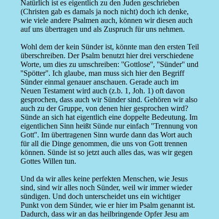
Natürlich ist es eigentlich zu den Juden geschrieben
(Christen gab es damals ja noch nicht) doch ich denke,
wie viele andere Psalmen auch, können wir diesen auch
auf uns übertragen und als Zuspruch für uns nehmen.
Wohl dem der kein Sünder ist, könnte man den ersten Teil
überschreiben. Der Psalm benutzt hier drei verschiedene
Worte, um dies zu umschreiben: ''Gottlose'', ''Sünder'' und
''Spötter''. Ich glaube, man muss sich hier den Begriff
Sünder einmal genauer anschauen. Gerade auch im
Neuen Testament wird auch (z.b. 1, Joh. 1) oft davon
gesprochen, dass auch wir Sünder sind. Gehören wir also
auch zu der Gruppe, von denen hier gesprochen wird?
Sünde an sich hat eigentlich eine doppelte Bedeutung. Im
eigentlichen Sinn heißt Sünde nur einfach ''Trennung von
Gott''. Im übertragenen Sinn wurde dann das Wort auch
für all die Dinge genommen, die uns von Gott trennen
können. Sünde ist so jetzt auch alles das, was wir gegen
Gottes Willen tun.
Und da wir alles keine perfekten Menschen, wie Jesus
sind, sind wir alles noch Sünder, weil wir immer wieder
sündigen. Und doch unterscheidet uns ein wichtiger
Punkt von dem Sünder, wie er hier im Psalm genannt ist.
Dadurch, dass wir an das heilbringende Opfer Jesu am