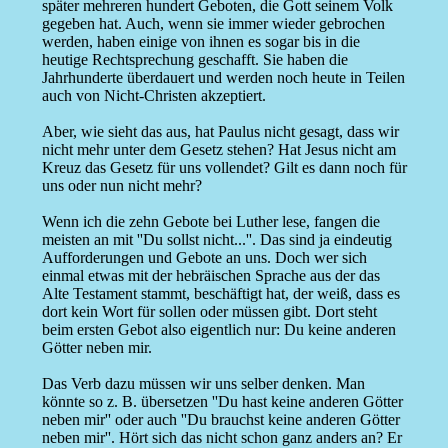
später mehreren hundert Geboten, die Gott seinem Volk
gegeben hat. Auch, wenn sie immer wieder gebrochen
werden, haben einige von ihnen es sogar bis in die
heutige Rechtsprechung geschafft. Sie haben die
Jahrhunderte überdauert und werden noch heute in Teilen
auch von Nicht-Christen akzeptiert.
Aber, wie sieht das aus, hat Paulus nicht gesagt, dass wir
nicht mehr unter dem Gesetz stehen? Hat Jesus nicht am
Kreuz das Gesetz für uns vollendet? Gilt es dann noch für
uns oder nun nicht mehr?
Wenn ich die zehn Gebote bei Luther lese, fangen die
meisten an mit ''Du sollst nicht...''. Das sind ja eindeutig
Aufforderungen und Gebote an uns. Doch wer sich
einmal etwas mit der hebräischen Sprache aus der das
Alte Testament stammt, beschäftigt hat, der weiß, dass es
dort kein Wort für sollen oder müssen gibt. Dort steht
beim ersten Gebot also eigentlich nur: Du keine anderen
Götter neben mir.
Das Verb dazu müssen wir uns selber denken. Man
könnte so z. B. übersetzen ''Du hast keine anderen Götter
neben mir'' oder auch ''Du brauchst keine anderen Götter
neben mir''. Hört sich das nicht schon ganz anders an? Er