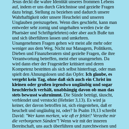
Jesus deckt die wahre Identität unseres frommen Lebens
auf, indem er uns durch Gleichnisse und gezielte Fragen
dazu bringt, Stellung zu beziehen und dadurch unsere
Wahrhaftigkeit oder unsere Heuchelei und unseren
Unglauben preiszugeben. Wenn dies geschieht, kann man
entweder sehr zornig und ungehalten werden (wie die
Pharisäer und Schriftgelehrten) oder aber auch Buße tun
und sich überführen lassen und umkehren.
Unangenehmen Fragen gehen wir meist alle mehr oder
weniger aus dem Weg. Nicht nur Managern, Politikern,
Dieben und Finanzberatern sind gezielte Fragen, die ihre
Verantwortung betreffen, meist eher unangenehm. Da
wird dann eher der Fragesteller kritisiert und deren
Kompetenz bestritten als sich selbst hinterfragt, oder man
spielt den Ahnungslosen und das Opfer.
Ich glaube, es
vergeht kein Tag, ohne daß sich auch ein Christ im
kleinen oder großen irgendwo ungläubig und sogar
heuchlerisch verhält, unabhängig davon ob man das
stets bewusst wahrnimmt.
Die Sünde betrügt, täuscht,
verblendet und verstockt (Hebräer 3,13). Es wird ja
keiner, der davon betroffen ist, sich eingestehen, daß er
heuchelt und ungläubig ist, oder? In Psalm 19,13 schreibt
David:
''Wer kann merken, wie oft er fehlet? Verzeihe mir
die verborgenen Sünden''
! Wenn wir mit der inneren
Bereitschaft, uns auch überführen und zurechtweisen und