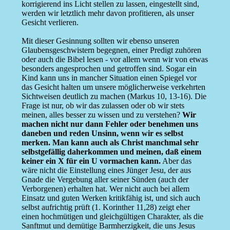
korrigierend ins Licht stellen zu lassen, eingestellt sind,
werden wir letztlich mehr davon profitieren, als unser
Gesicht verlieren.
Mit dieser Gesinnung sollten wir ebenso unseren
Glaubensgeschwistern begegnen, einer Predigt zuhören
oder auch die Bibel lesen - vor allem wenn wir von etwas
besonders angesprochen und getroffen sind. Sogar ein
Kind kann uns in mancher Situation einen Spiegel vor
das Gesicht halten um unsere möglicherweise verkehrten
Sichtweisen deutlich zu machen (Markus 10, 13-16). Die
Frage ist nur, ob wir das zulassen oder ob wir stets
meinen, alles besser zu wissen und zu verstehen?
Wir
machen nicht nur dann Fehler oder benehmen uns
daneben und reden Unsinn, wenn wir es selbst
merken. Man kann auch als Christ manchmal sehr
selbstgefällig daherkommen und meinen, daß einem
keiner ein X für ein U vormachen kann.
Aber das
wäre nicht die Einstellung eines Jünger Jesu, der aus
Gnade die Vergebung aller seiner Sünden (auch der
Verborgenen) erhalten hat. Wer nicht auch bei allem
Einsatz und guten Werken kritikfähig ist, und sich auch
selbst aufrichtig prüft (1. Korinther 11,28) zeigt eher
einen hochmütigen und gleichgültigen Charakter, als die
Sanftmut und demütige Barmherzigkeit, die uns Jesus