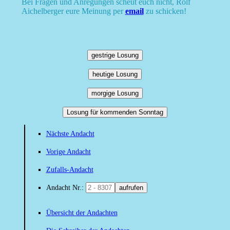
Bei Fragen und Anregungen scheut euch nicht, Rolf
Aichelberger eure Meinung per
email
zu schicken!
gestrige Losung
heutige Losung
morgige Losung
Losung für kommenden Sonntag
Nächste Andacht
Vorige Andacht
Zufalls-Andacht
Andacht Nr.:
aufrufen
Übersicht der Andachten