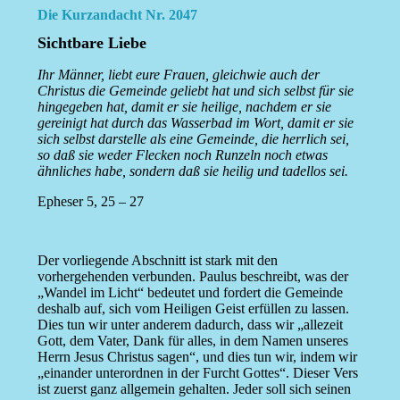
Die Kurzandacht Nr. 2047
Sichtbare Liebe
Ihr Männer, liebt eure Frauen, gleichwie auch der
Christus die Gemeinde geliebt hat und sich selbst für sie
hingegeben hat, damit er sie heilige, nachdem er sie
gereinigt hat durch das Wasserbad im Wort, damit er sie
sich selbst darstelle als eine Gemeinde, die herrlich sei,
so daß sie weder Flecken noch Runzeln noch etwas
ähnliches habe, sondern daß sie heilig und tadellos sei.
Epheser 5, 25 – 27
Der vorliegende Abschnitt ist stark mit den
vorhergehenden verbunden. Paulus beschreibt, was der
„Wandel im Licht“ bedeutet und fordert die Gemeinde
deshalb auf, sich vom Heiligen Geist erfüllen zu lassen.
Dies tun wir unter anderem dadurch, dass wir „allezeit
Gott, dem Vater, Dank für alles, in dem Namen unseres
Herrn Jesus Christus sagen“, und dies tun wir, indem wir
„einander unterordnen in der Furcht Gottes“. Dieser Vers
ist zuerst ganz allgemein gehalten. Jeder soll sich seinen