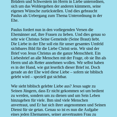
Brüdern und Schwestern im Herrn in Liebe unterordnen,
sich um das Wohlergehen der anderen kümmern, seine
eigenen Wünsche zurückstellen. Und dies gebraucht
Paulus als Uebergang zum Thema Unterordnung in der
Ehe.
Paulus fordert nun in den vorliegenden Versen die
Ehemänner auf, ihre Frauen zu lieben. Und dies genau so
sehr wie Christus Seine Gemeinde (Seine Braut) liebt.
Die Liebe in der Ehe soll ein für unser gesamtes Umfeld
sichtbares Bild für die Liebe Christi sein. Wir sind der
Brief von Jesus Christus an die ganze Menschheit. Ein
Liebesbrief an alle Menschen mit der Frage, ob sie Ihn als
Herrn und als Retter annehmen wollen. Wir selbst haben
es in der Hand, wie gut leserlich dieser Brief ist. Doch
gerade an der Ehe wird diese Liebe – sofern sie biblisch
gelebt wird – speziell gut sichtbar.
Wie sieht biblisch gelebte Liebe aus? Jesus sagte zu
Seinen Jüngern, dass Er nicht gekommen sei um bedient
zu werden, sondern um zu dienen und um Sein Leben
hinzugeben für viele. Ihm sind viele Menschen
anvertraut, und Er hat sich ihrer angenommen und Seinen
Dienst für sie getan. Genau so ist es nun die Aufgabe
eines jeden Ehemannes, seiner anvertrauten Frau zu