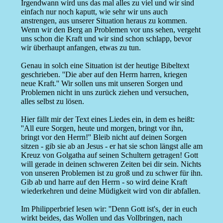
Irgendwann wird uns das mal alles zu viel und wir sind
einfach nur noch kaputt, wie sehr wir uns auch
anstrengen, aus unserer Situation heraus zu kommen.
Wenn wir den Berg an Problemen vor uns sehen, vergeht
uns schon die Kraft und wir sind schon schlapp, bevor
wir überhaupt anfangen, etwas zu tun.
Genau in solch eine Situation ist der heutige Bibeltext
geschrieben. ''Die aber auf den Herrn harren, kriegen
neue Kraft.'' Wir sollen uns mit unseren Sorgen und
Problemen nicht in uns zurück ziehen und versuchen,
alles selbst zu lösen.
Hier fällt mir der Text eines Liedes ein, in dem es heißt:
''All eure Sorgen, heute und morgen, bringt vor ihn,
bringt vor den Herrn!'' Bleib nicht auf deinen Sorgen
sitzen - gib sie ab an Jesus - er hat sie schon längst alle am
Kreuz von Golgatha auf seinen Schultern getragen! Gott
will gerade in deinen schweren Zeiten bei dir sein. Nichts
von unseren Problemen ist zu groß und zu schwer für ihn.
Gib ab und harre auf den Herrn - so wird deine Kraft
wiederkehren und deine Müdigkeit wird von dir abfallen.
Im Philipperbrief lesen wir: ''Denn Gott ist's, der in euch
wirkt beides, das Wollen und das Vollbringen, nach