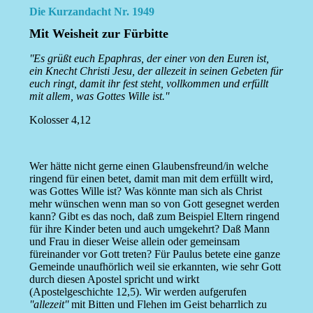
Die Kurzandacht Nr. 1949
Mit Weisheit zur Fürbitte
''Es grüßt euch Epaphras, der einer von den Euren ist,
ein Knecht Christi Jesu, der allezeit in seinen Gebeten für
euch ringt, damit ihr fest steht, vollkommen und erfüllt
mit allem, was Gottes Wille ist.''
Kolosser 4,12
Wer hätte nicht gerne einen Glaubensfreund/in welche
ringend für einen betet, damit man mit dem erfüllt wird,
was Gottes Wille ist? Was könnte man sich als Christ
mehr wünschen wenn man so von Gott gesegnet werden
kann? Gibt es das noch, daß zum Beispiel Eltern ringend
für ihre Kinder beten und auch umgekehrt? Daß Mann
und Frau in dieser Weise allein oder gemeinsam
füreinander vor Gott treten? Für Paulus betete eine ganze
Gemeinde unaufhörlich weil sie erkannten, wie sehr Gott
durch diesen Apostel spricht und wirkt
(Apostelgeschichte 12,5). Wir werden aufgerufen
''allezeit''
mit Bitten und Flehen im Geist beharrlich zu