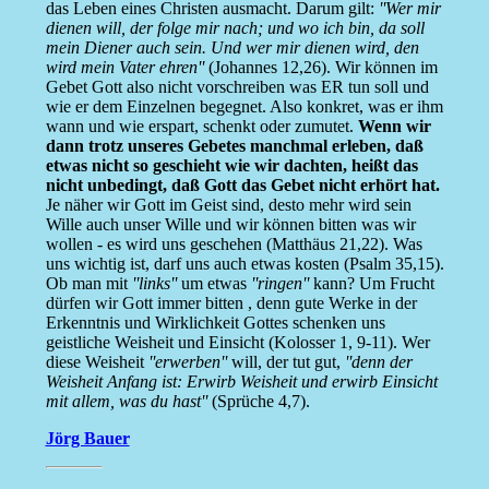
das Leben eines Christen ausmacht. Darum gilt:
''Wer mir
dienen will, der folge mir nach; und wo ich bin, da soll
mein Diener auch sein. Und wer mir dienen wird, den
wird mein Vater ehren''
(Johannes 12,26). Wir können im
Gebet Gott also nicht vorschreiben was ER tun soll und
wie er dem Einzelnen begegnet. Also konkret, was er ihm
wann und wie erspart, schenkt oder zumutet.
Wenn wir
dann trotz unseres Gebetes manchmal erleben, daß
etwas nicht so geschieht wie wir dachten, heißt das
nicht unbedingt, daß Gott das Gebet nicht erhört hat.
Je näher wir Gott im Geist sind, desto mehr wird sein
Wille auch unser Wille und wir können bitten was wir
wollen - es wird uns geschehen (Matthäus 21,22). Was
uns wichtig ist, darf uns auch etwas kosten (Psalm 35,15).
Ob man mit
''links''
um etwas
''ringen''
kann? Um Frucht
dürfen wir Gott immer bitten , denn gute Werke in der
Erkenntnis und Wirklichkeit Gottes schenken uns
geistliche Weisheit und Einsicht (Kolosser 1, 9-11). Wer
diese Weisheit
''erwerben''
will, der tut gut,
''denn der
Weisheit Anfang ist: Erwirb Weisheit und erwirb Einsicht
mit allem, was du hast''
(Sprüche 4,7).
Jörg Bauer