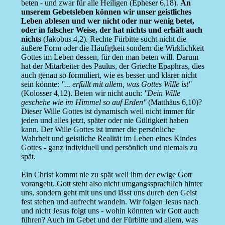
beten - und zwar für alle Heiligen (Epheser 6,18).
An
unserem Gebetsleben können wir unser geistliches
Leben ablesen und wer nicht oder nur wenig betet,
oder in falscher Weise, der hat nichts und erhält auch
nichts
(Jakobus 4,2). Rechte Fürbitte sucht nicht die
äußere Form oder die Häufigkeit sondern die Wirklichkeit
Gottes im Leben dessen, für den man beten will. Darum
hat der Mitarbeiter des Paulus, der Grieche Epaphras, dies
auch genau so formuliert, wie es besser und klarer nicht
sein könnte:
''... erfüllt mit allem, was Gottes Wille ist''
(Kolosser 4,12). Beten wir nicht auch:
''Dein Wille
geschehe wie im Himmel so auf Erden''
(Matthäus 6,10)?
Dieser Wille Gottes ist dynamisch weil nicht immer für
jeden und alles jetzt, später oder nie Gültigkeit haben
kann. Der Wille Gottes ist immer die persönliche
Wahrheit und geistliche Realität im Leben eines Kindes
Gottes - ganz individuell und persönlich und niemals zu
spät.
Ein Christ kommt nie zu spät weil ihm der ewige Gott
vorangeht. Gott steht also nicht umgangssprachlich hinter
uns, sondern geht mit uns und lässt uns durch den Geist
fest stehen und aufrecht wandeln. Wir folgen Jesus nach
und nicht Jesus folgt uns - wohin könnten wir Gott auch
führen? Auch im Gebet und der Fürbitte und allem, was