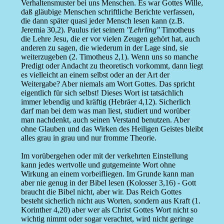
Verhaltensmuster bei uns Menschen. Es war Gottes Wille,
daß gläubige Menschen schriftliche Berichte verfassen,
die dann später quasi jeder Mensch lesen kann (z.B.
Jeremia 30,2). Paulus riet seinem
''Lehrling''
Timotheus
die Lehre Jesu, die er vor vielen Zeugen gehört hat, auch
anderen zu sagen, die wiederum in der Lage sind, sie
weiterzugeben (2. Timotheus 2,1). Wenn uns so manche
Predigt oder Andacht zu theoretisch vorkommt, dann liegt
es vielleicht an einem selbst oder an der Art der
Weitergabe? Aber niemals am Wort Gottes. Das spricht
eigentlich für sich selbst! Dieses Wort ist tatsächlich
immer lebendig und kräftig (Hebräer 4,12). Sicherlich
darf man bei dem was man liest, studiert und worüber
man nachdenkt, auch seinen Verstand benutzen. Aber
ohne Glauben und das Wirken des Heiligen Geistes bleibt
alles grau in grau und nur fromme Theorie.
Im vorübergehen oder mit der verkehrten Einstellung
kann jedes wertvolle und gutgemeinte Wort ohne
Wirkung an einem vorbeifliegen. Im Grunde kann man
aber nie genug in der Bibel lesen (Kolosser 3,16) - Gott
braucht die Bibel nicht, aber wir. Das Reich Gottes
besteht sicherlich nicht aus Worten, sondern aus Kraft (1.
Korinther 4,20) aber wer als Christ Gottes Wort nicht so
wichtig nimmt oder sogar verachtet, wird nicht geringe