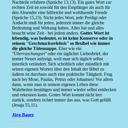
Nachteile erfahren (Sprüche 13,13). Ein gutes Wort zur
rechten Zeit ist sowohl für den Empfänger als auch für
den Absender eine hilfreiche und wohltuende Freude
(Sprüche 15,23). Nicht jedes Wort, jede Predigt oder
Andacht muß für jeden, jederzeit immer die gleiche
Bedeutung und Wirkung haben. Alles hat und alles
braucht seine Zeit - bei jedem anders.
Gottes Wort ist
lebendig, was bedeutet, es ist keine Konserve oder in
seinem
''Geschmackserlebnis''
so flexibel wie immer
die gleiche Tütensuppe.
Eher wie ein
''Überraschungsei''
oder ein täglicher Liebesbrief, der
immer Neues aufzeigt, weil man sich täglich selbst
innerlich verändert. Sich schriftlich oder mündlich mit
seinen eigenen Worten über den Inhalt der Bibel zu
äußern ist durchaus auch eine praktische Tätigkeit. Frag
nach bei Mose, Paulus, Petrus oder Johannes! Vor allem
dann, wenn man in seinem eigenen Leben diese
Wahrheiten bestätigen und immer wieder selbst entdecken
und erkennen kann. Gottes Wort kommt nicht leer
zurück, sondern richtet immer das aus, was Gott gefällt
(Jesaja 55,11).
Jörg Bauer