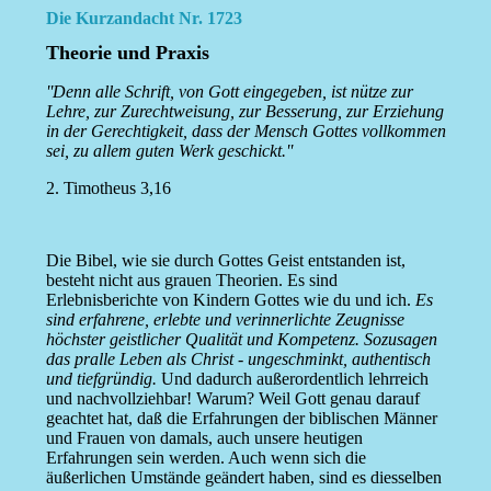
Die Kurzandacht Nr. 1723
Theorie und Praxis
''Denn alle Schrift, von Gott eingegeben, ist nütze zur
Lehre, zur Zurechtweisung, zur Besserung, zur Erziehung
in der Gerechtigkeit, dass der Mensch Gottes vollkommen
sei, zu allem guten Werk geschickt.''
2. Timotheus 3,16
Die Bibel, wie sie durch Gottes Geist entstanden ist,
besteht nicht aus grauen Theorien. Es sind
Erlebnisberichte von Kindern Gottes wie du und ich.
Es
sind erfahrene, erlebte und verinnerlichte Zeugnisse
höchster geistlicher Qualität und Kompetenz. Sozusagen
das pralle Leben als Christ - ungeschminkt, authentisch
und tiefgründig.
Und dadurch außerordentlich lehrreich
und nachvollziehbar! Warum? Weil Gott genau darauf
geachtet hat, daß die Erfahrungen der biblischen Männer
und Frauen von damals, auch unsere heutigen
Erfahrungen sein werden. Auch wenn sich die
äußerlichen Umstände geändert haben, sind es diesselben