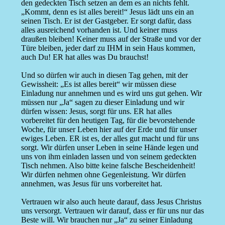
den gedeckten Tisch setzen an dem es an nichts fehlt.
„Kommt, denn es ist alles bereit!“ Jesus lädt uns ein an
seinen Tisch. Er ist der Gastgeber. Er sorgt dafür, dass
alles ausreichend vorhanden ist. Und keiner muss
draußen bleiben! Keiner muss auf der Straße und vor der
Türe bleiben, jeder darf zu IHM in sein Haus kommen,
auch Du! ER hat alles was Du brauchst!
Und so dürfen wir auch in diesen Tag gehen, mit der
Gewissheit: „Es ist alles bereit“ wir müssen diese
Einladung nur annehmen und es wird uns gut gehen. Wir
müssen nur „Ja“ sagen zu dieser Einladung und wir
dürfen wissen: Jesus, sorgt für uns. ER hat alles
vorbereitet für den heutigen Tag, für die bevorstehende
Woche, für unser Leben hier auf der Erde und für unser
ewiges Leben. ER ist es, der alles gut macht und für uns
sorgt. Wir dürfen unser Leben in seine Hände legen und
uns von ihm einladen lassen und von seinem gedeckten
Tisch nehmen. Also bitte keine falsche Bescheidenheit!
Wir dürfen nehmen ohne Gegenleistung. Wir dürfen
annehmen, was Jesus für uns vorbereitet hat.
Vertrauen wir also auch heute darauf, dass Jesus Christus
uns versorgt. Vertrauen wir darauf, dass er für uns nur das
Beste will. Wir brauchen nur „Ja“ zu seiner Einladung