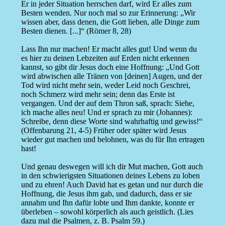
Er in jeder Situation herrschen darf, wird Er alles zum
Besten wenden. Nur noch mal so zur Erinnerung: „Wir
wissen aber, dass denen, die Gott lieben, alle Dinge zum
Besten dienen. [...]“ (Römer 8, 28)
Lass Ihn nur machen! Er macht alles gut! Und wenn du
es hier zu deinen Lebzeiten auf Erden nicht erkennen
kannst, so gibt dir Jesus doch eine Hoffnung: „Und Gott
wird abwischen alle Tränen von [deinen] Augen, und der
Tod wird nicht mehr sein, weder Leid noch Geschrei,
noch Schmerz wird mehr sein; denn das Erste ist
vergangen. Und der auf dem Thron saß, sprach: Siehe,
ich mache alles neu! Und er sprach zu mir (Johannes):
Schreibe, denn diese Worte sind wahrhaftig und gewiss!“
(Offenbarung 21, 4-5) Früher oder später wird Jesus
wieder gut machen und belohnen, was du für Ihn ertragen
hast!
Und genau deswegen will ich dir Mut machen, Gott auch
in den schwierigsten Situationen deines Lebens zu loben
und zu ehren! Auch David hat es getan und nur durch die
Hoffnung, die Jesus ihm gab, und dadurch, dass er sie
annahm und Ihn dafür lobte und Ihm dankte, konnte er
überleben – sowohl körperlich als auch geistlich. (Lies
dazu mal die Psalmen, z. B. Psalm 59.)