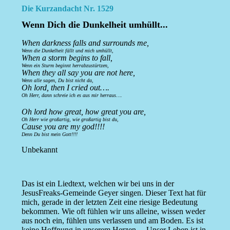
Die Kurzandacht Nr. 1529
Wenn Dich die Dunkelheit umhüllt...
When darkness falls and surrounds me,
Wenn die Dunkelheit fällt und mich umhüllt,
When a storm begins to fall,
Wenn ein Sturm beginnt herrabzustürtzen,
When they all say you are not here,
Wenn alle sagen, Du bist nicht da,
Oh lord, then I cried out….
Oh Herr, dann schreie ich es aus mir herraus….
Oh lord how great, how great you are,
Oh Herr wie großartig, wie großartig bist du,
Cause you are my god!!!!
Denn Du bist mein Gott!!!!
Unbekannt
Das ist ein Liedtext, welchen wir bei uns in der
JesusFreaks-Gemeinde Geyer singen. Dieser Text hat für
mich, gerade in der letzten Zeit eine riesige Bedeutung
bekommen. Wie oft fühlen wir uns alleine, wissen weder
aus noch ein, fühlen uns verlassen und am Boden. Es ist
keine Hoffnung in unserem Herzen… Unser Leben ist in