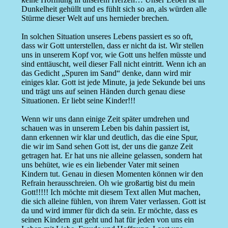
Dunkelheit gehüllt und es fühlt sich so an, als würden alle
Stürme dieser Welt auf uns hernieder brechen.
In solchen Situation unseres Lebens passiert es so oft,
dass wir Gott unterstellen, dass er nicht da ist. Wir stellen
uns in unserem Kopf vor, wie Gott uns helfen müsste und
sind enttäuscht, weil dieser Fall nicht eintritt. Wenn ich an
das Gedicht „Spuren im Sand“ denke, dann wird mir
einiges klar. Gott ist jede Minute, ja jede Sekunde bei uns
und trägt uns auf seinen Händen durch genau diese
Situationen. Er liebt seine Kinder!!!
Wenn wir uns dann einige Zeit später umdrehen und
schauen was in unserem Leben bis dahin passiert ist,
dann erkennen wir klar und deutlich, das die eine Spur,
die wir im Sand sehen Gott ist, der uns die ganze Zeit
getragen hat. Er hat uns nie alleine gelassen, sondern hat
uns behütet, wie es ein liebender Vater mit seinen
Kindern tut. Genau in diesen Momenten können wir den
Refrain herausschreien. Oh wie großartig bist du mein
Gott!!!!! Ich möchte mit diesem Text allen Mut machen,
die sich alleine fühlen, von ihrem Vater verlassen. Gott ist
da und wird immer für dich da sein. Er möchte, dass es
seinen Kindern gut geht und hat für jeden von uns ein