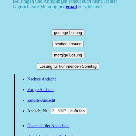
Bei Fragen und Anregungen scheut euch nicht, Rainer
Gigerich eure Meinung per
email
zu schicken!
gestrige Losung
heutige Losung
morgige Losung
Losung für kommenden Sonntag
Nächste Andacht
Vorige Andacht
Zufalls-Andacht
Andacht Nr.:
aufrufen
Übersicht der Andachten