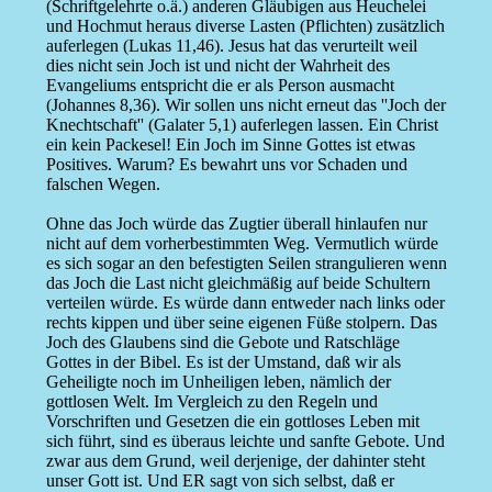
(Schriftgelehrte o.ä.) anderen Gläubigen aus Heuchelei
und Hochmut heraus diverse Lasten (Pflichten) zusätzlich
auferlegen (Lukas 11,46). Jesus hat das verurteilt weil
dies nicht sein Joch ist und nicht der Wahrheit des
Evangeliums entspricht die er als Person ausmacht
(Johannes 8,36). Wir sollen uns nicht erneut das ''Joch der
Knechtschaft'' (Galater 5,1) auferlegen lassen. Ein Christ
ein kein Packesel! Ein Joch im Sinne Gottes ist etwas
Positives. Warum? Es bewahrt uns vor Schaden und
falschen Wegen.
Ohne das Joch würde das Zugtier überall hinlaufen nur
nicht auf dem vorherbestimmten Weg. Vermutlich würde
es sich sogar an den befestigten Seilen strangulieren wenn
das Joch die Last nicht gleichmäßig auf beide Schultern
verteilen würde. Es würde dann entweder nach links oder
rechts kippen und über seine eigenen Füße stolpern. Das
Joch des Glaubens sind die Gebote und Ratschläge
Gottes in der Bibel. Es ist der Umstand, daß wir als
Geheiligte noch im Unheiligen leben, nämlich der
gottlosen Welt. Im Vergleich zu den Regeln und
Vorschriften und Gesetzen die ein gottloses Leben mit
sich führt, sind es überaus leichte und sanfte Gebote. Und
zwar aus dem Grund, weil derjenige, der dahinter steht
unser Gott ist. Und ER sagt von sich selbst, daß er