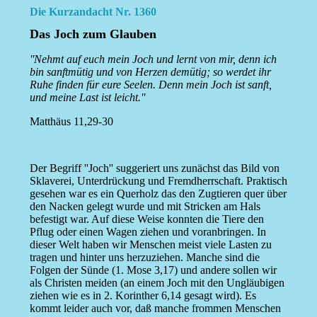
Die Kurzandacht Nr. 1360
Das Joch zum Glauben
''Nehmt auf euch mein Joch und lernt von mir, denn ich
bin sanftmütig und von Herzen demütig; so werdet ihr
Ruhe finden für eure Seelen. Denn mein Joch ist sanft,
und meine Last ist leicht.''
Matthäus 11,29-30
Der Begriff ''Joch'' suggeriert uns zunächst das Bild von
Sklaverei, Unterdrückung und Fremdherrschaft. Praktisch
gesehen war es ein Querholz das den Zugtieren quer über
den Nacken gelegt wurde und mit Stricken am Hals
befestigt war. Auf diese Weise konnten die Tiere den
Pflug oder einen Wagen ziehen und voranbringen. In
dieser Welt haben wir Menschen meist viele Lasten zu
tragen und hinter uns herzuziehen. Manche sind die
Folgen der Sünde (1. Mose 3,17) und andere sollen wir
als Christen meiden (an einem Joch mit den Ungläubigen
ziehen wie es in 2. Korinther 6,14 gesagt wird). Es
kommt leider auch vor, daß manche frommen Menschen