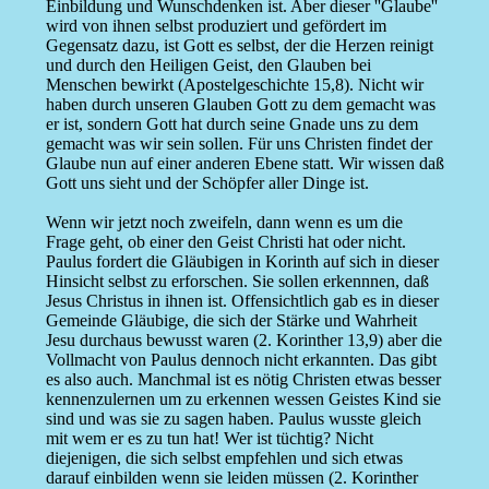
Einbildung und Wunschdenken ist. Aber dieser ''Glaube''
wird von ihnen selbst produziert und gefördert im
Gegensatz dazu, ist Gott es selbst, der die Herzen reinigt
und durch den Heiligen Geist, den Glauben bei
Menschen bewirkt (Apostelgeschichte 15,8). Nicht wir
haben durch unseren Glauben Gott zu dem gemacht was
er ist, sondern Gott hat durch seine Gnade uns zu dem
gemacht was wir sein sollen. Für uns Christen findet der
Glaube nun auf einer anderen Ebene statt. Wir wissen daß
Gott uns sieht und der Schöpfer aller Dinge ist.
Wenn wir jetzt noch zweifeln, dann wenn es um die
Frage geht, ob einer den Geist Christi hat oder nicht.
Paulus fordert die Gläubigen in Korinth auf sich in dieser
Hinsicht selbst zu erforschen. Sie sollen erkennnen, daß
Jesus Christus in ihnen ist. Offensichtlich gab es in dieser
Gemeinde Gläubige, die sich der Stärke und Wahrheit
Jesu durchaus bewusst waren (2. Korinther 13,9) aber die
Vollmacht von Paulus dennoch nicht erkannten. Das gibt
es also auch. Manchmal ist es nötig Christen etwas besser
kennenzulernen um zu erkennen wessen Geistes Kind sie
sind und was sie zu sagen haben. Paulus wusste gleich
mit wem er es zu tun hat! Wer ist tüchtig? Nicht
diejenigen, die sich selbst empfehlen und sich etwas
darauf einbilden wenn sie leiden müssen (2. Korinther