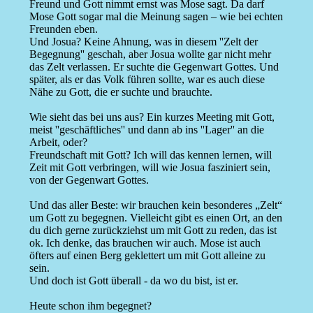
Freund und Gott nimmt ernst was Mose sagt. Da darf
Mose Gott sogar mal die Meinung sagen – wie bei echten
Freunden eben.
Und Josua? Keine Ahnung, was in diesem ''Zelt der
Begegnung'' geschah, aber Josua wollte gar nicht mehr
das Zelt verlassen. Er suchte die Gegenwart Gottes. Und
später, als er das Volk führen sollte, war es auch diese
Nähe zu Gott, die er suchte und brauchte.
Wie sieht das bei uns aus? Ein kurzes Meeting mit Gott,
meist ''geschäftliches'' und dann ab ins ''Lager'' an die
Arbeit, oder?
Freundschaft mit Gott? Ich will das kennen lernen, will
Zeit mit Gott verbringen, will wie Josua fasziniert sein,
von der Gegenwart Gottes.
Und das aller Beste: wir brauchen kein besonderes „Zelt“
um Gott zu begegnen. Vielleicht gibt es einen Ort, an den
du dich gerne zurückziehst um mit Gott zu reden, das ist
ok. Ich denke, das brauchen wir auch. Mose ist auch
öfters auf einen Berg geklettert um mit Gott alleine zu
sein.
Und doch ist Gott überall - da wo du bist, ist er.
Heute schon ihm begegnet?