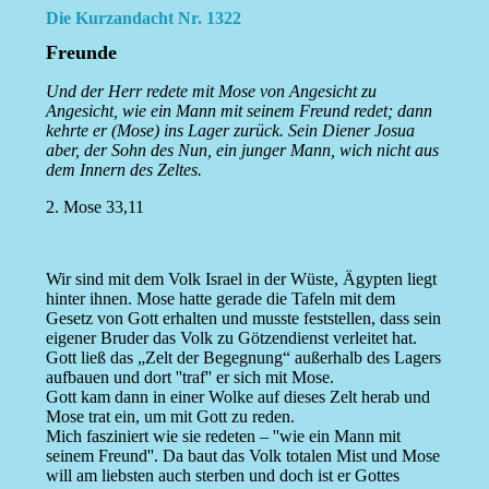
Die Kurzandacht Nr. 1322
Freunde
Und der Herr redete mit Mose von Angesicht zu
Angesicht, wie ein Mann mit seinem Freund redet; dann
kehrte er (Mose) ins Lager zurück. Sein Diener Josua
aber, der Sohn des Nun, ein junger Mann, wich nicht aus
dem Innern des Zeltes.
2. Mose 33,11
Wir sind mit dem Volk Israel in der Wüste, Ägypten liegt
hinter ihnen. Mose hatte gerade die Tafeln mit dem
Gesetz von Gott erhalten und musste feststellen, dass sein
eigener Bruder das Volk zu Götzendienst verleitet hat.
Gott ließ das „Zelt der Begegnung“ außerhalb des Lagers
aufbauen und dort ''traf'' er sich mit Mose.
Gott kam dann in einer Wolke auf dieses Zelt herab und
Mose trat ein, um mit Gott zu reden.
Mich fasziniert wie sie redeten – ''wie ein Mann mit
seinem Freund''. Da baut das Volk totalen Mist und Mose
will am liebsten auch sterben und doch ist er Gottes