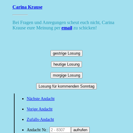
Carina Krause
Bei Fragen und Anregungen scheut euch nicht, Carina
Krause eure Meinung per
email
zu schicken!
gestrige Losung
heutige Losung
morgige Losung
Losung für kommenden Sonntag
Nächste Andacht
Vorige Andacht
Zufalls-Andacht
Andacht Nr.:
aufrufen