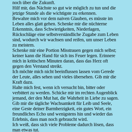
noch über die Zukunft.
Hilf mir, das Nächste so gut wie möglich zu tun und die
jetzige Stunde als die wichtigste zu erkennen.
Bewahre mich vor dem naiven Glauben, es müsste im
Leben alles glatt gehen. Schenke mir die nüchterne
Erkenntnis, dass Schwierigkeiten, Niederlagen,
Rückschläge eine selbstverständliche Zugabe zum Leben
sind, wodurch wir wachsen und reifen, um unser Leben
zu meistern.
Schenke mir eine Portion Misstrauen gegen mich selbst;
keiner kann die Hand für sich ins Feuer legen. Erinnere
mich in kritischen Minuten daran, dass das Herz oft
gegen den Verstand streikt.
Ich möchte mich nicht beeinflussen lassen vom Gerede
der Leute, alles sehen und vieles übersehen. Gib mir die
Kraft dazu.
Halte mich fest, wenn ich versucht bin, bitter oder
verbittert zu werden. Schicke mir im rechten Augenblick
jemand, der den Mut hat, die Wahrheit in Liebe zu sagen.
Gib mir die tägliche Wachsamkeit für Leib und Seele,
eine Geste deiner Barmherzigkeit, ein gutes Wort, ein
freundliches Echo und wenigstens hin und wieder das
Erlebnis, dass man noch gebraucht wird.
Ich weiß, dass sich viele Probleme dadurch lösen, dass
man etwas tut.