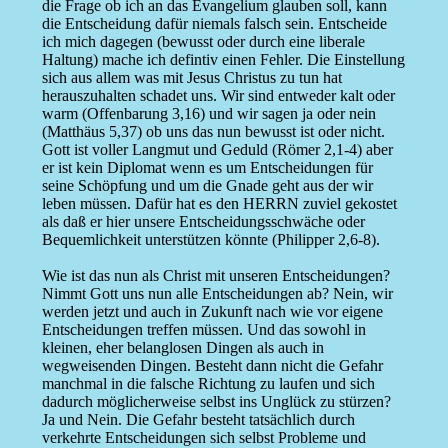
die Frage ob ich an das Evangelium glauben soll, kann
die Entscheidung dafür niemals falsch sein. Entscheide
ich mich dagegen (bewusst oder durch eine liberale
Haltung) mache ich defintiv einen Fehler. Die Einstellung
sich aus allem was mit Jesus Christus zu tun hat
herauszuhalten schadet uns. Wir sind entweder kalt oder
warm (Offenbarung 3,16) und wir sagen ja oder nein
(Matthäus 5,37) ob uns das nun bewusst ist oder nicht.
Gott ist voller Langmut und Geduld (Römer 2,1-4) aber
er ist kein Diplomat wenn es um Entscheidungen für
seine Schöpfung und um die Gnade geht aus der wir
leben müssen. Dafür hat es den HERRN zuviel gekostet
als daß er hier unsere Entscheidungsschwäche oder
Bequemlichkeit unterstützen könnte (Philipper 2,6-8).
Wie ist das nun als Christ mit unseren Entscheidungen?
Nimmt Gott uns nun alle Entscheidungen ab? Nein, wir
werden jetzt und auch in Zukunft nach wie vor eigene
Entscheidungen treffen müssen. Und das sowohl in
kleinen, eher belanglosen Dingen als auch in
wegweisenden Dingen. Besteht dann nicht die Gefahr
manchmal in die falsche Richtung zu laufen und sich
dadurch möglicherweise selbst ins Unglück zu stürzen?
Ja und Nein. Die Gefahr besteht tatsächlich durch
verkehrte Entscheidungen sich selbst Probleme und