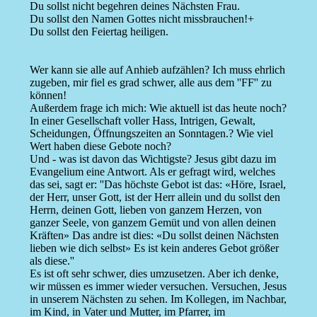
Du sollst nicht begehren deines Nächsten Frau.
Du sollst den Namen Gottes nicht missbrauchen!+
Du sollst den Feiertag heiligen.
Wer kann sie alle auf Anhieb aufzählen? Ich muss ehrlich
zugeben, mir fiel es grad schwer, alle aus dem ''FF'' zu
können!
Außerdem frage ich mich: Wie aktuell ist das heute noch?
In einer Gesellschaft voller Hass, Intrigen, Gewalt,
Scheidungen, Öffnungszeiten an Sonntagen.? Wie viel
Wert haben diese Gebote noch?
Und - was ist davon das Wichtigste? Jesus gibt dazu im
Evangelium eine Antwort. Als er gefragt wird, welches
das sei, sagt er: ''Das höchste Gebot ist das: «Höre, Israel,
der Herr, unser Gott, ist der Herr allein und du sollst den
Herrn, deinen Gott, lieben von ganzem Herzen, von
ganzer Seele, von ganzem Gemüt und von allen deinen
Kräften» Das andre ist dies: «Du sollst deinen Nächsten
lieben wie dich selbst» Es ist kein anderes Gebot größer
als diese.''
Es ist oft sehr schwer, dies umzusetzen. Aber ich denke,
wir müssen es immer wieder versuchen. Versuchen, Jesus
in unserem Nächsten zu sehen. Im Kollegen, im Nachbar,
im Kind, in Vater und Mutter, im Pfarrer, im