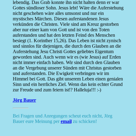
lebendig. Das Grab konnte ihn nicht halten denn er war
Gottes sündloser Sohn. Jesus lebt! Wäre die Auferstehung
nicht geschehen wäre alles umsonst und nur ein
mystisches Märchen. Diesen auferstandenen Jesus
verkünden die Christen. Viele sind am Kreuz gestorben
aber nur einer kam von Gott und ist von den Toten
auferstanden und hat den letzten Feind des Menschen
besiegt (1. Korinther 15,26). Das Leben ist nicht zynisch
und sinnlos für diejenigen, die durch den Glauben an die
Auferstehung Jesu Christi Gottes geliebtes Eigentum
geworden sind. Auch wenn wir es (wie Jesus) auf Erden
nicht immer einfach haben. Wir sind durch den Glauben
an die Vergebung unserer Sünden mit Christus gestorben
und auferstanden. Die Ewigkeit verbringen wir im
Himmel bei Gott. Das gibt unserem Leben einen genialen
Sinn und ein herrliches Ziel. Wenn das kein echter Grund
zur Freude und zum feiern ist!? Halleluja!!! :-)
Jörg Bauer
Bei Fragen und Anregungen scheut euch nicht, Jörg
Bauer eure Meinung per
email
zu schicken!