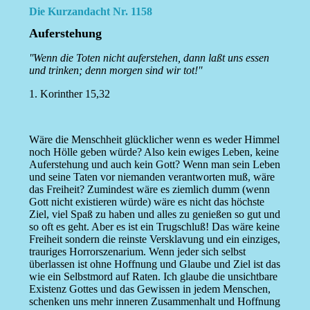
Die Kurzandacht Nr. 1158
Auferstehung
''Wenn die Toten nicht auferstehen, dann laßt uns essen
und trinken; denn morgen sind wir tot!''
1. Korinther 15,32
Wäre die Menschheit glücklicher wenn es weder Himmel
noch Hölle geben würde? Also kein ewiges Leben, keine
Auferstehung und auch kein Gott? Wenn man sein Leben
und seine Taten vor niemanden verantworten muß, wäre
das Freiheit? Zumindest wäre es ziemlich dumm (wenn
Gott nicht existieren würde) wäre es nicht das höchste
Ziel, viel Spaß zu haben und alles zu genießen so gut und
so oft es geht. Aber es ist ein Trugschluß! Das wäre keine
Freiheit sondern die reinste Versklavung und ein einziges,
trauriges Horrorszenarium. Wenn jeder sich selbst
überlassen ist ohne Hoffnung und Glaube und Ziel ist das
wie ein Selbstmord auf Raten. Ich glaube die unsichtbare
Existenz Gottes und das Gewissen in jedem Menschen,
schenken uns mehr inneren Zusammenhalt und Hoffnung