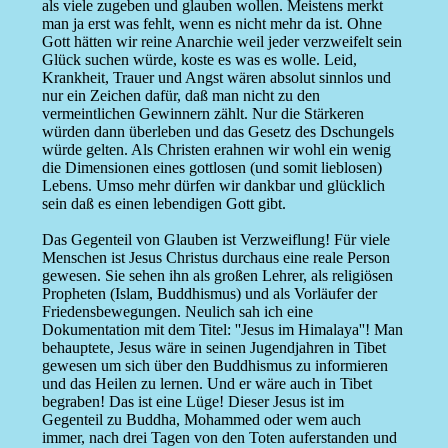
als viele zugeben und glauben wollen. Meistens merkt
man ja erst was fehlt, wenn es nicht mehr da ist. Ohne
Gott hätten wir reine Anarchie weil jeder verzweifelt sein
Glück suchen würde, koste es was es wolle. Leid,
Krankheit, Trauer und Angst wären absolut sinnlos und
nur ein Zeichen dafür, daß man nicht zu den
vermeintlichen Gewinnern zählt. Nur die Stärkeren
würden dann überleben und das Gesetz des Dschungels
würde gelten. Als Christen erahnen wir wohl ein wenig
die Dimensionen eines gottlosen (und somit lieblosen)
Lebens. Umso mehr dürfen wir dankbar und glücklich
sein daß es einen lebendigen Gott gibt.
Das Gegenteil von Glauben ist Verzweiflung! Für viele
Menschen ist Jesus Christus durchaus eine reale Person
gewesen. Sie sehen ihn als großen Lehrer, als religiösen
Propheten (Islam, Buddhismus) und als Vorläufer der
Friedensbewegungen. Neulich sah ich eine
Dokumentation mit dem Titel: ''Jesus im Himalaya''! Man
behauptete, Jesus wäre in seinen Jugendjahren in Tibet
gewesen um sich über den Buddhismus zu informieren
und das Heilen zu lernen. Und er wäre auch in Tibet
begraben! Das ist eine Lüge! Dieser Jesus ist im
Gegenteil zu Buddha, Mohammed oder wem auch
immer, nach drei Tagen von den Toten auferstanden und