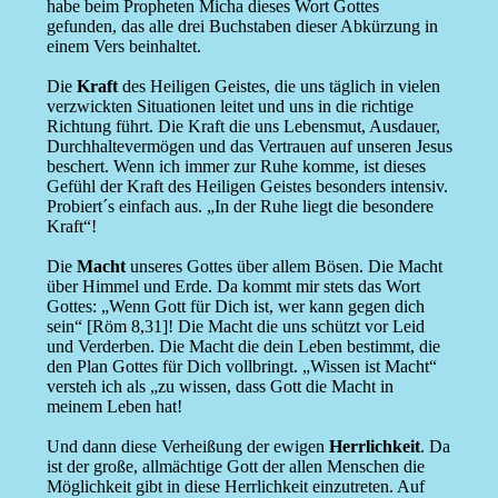
habe beim Propheten Micha dieses Wort Gottes
gefunden, das alle drei Buchstaben dieser Abkürzung in
einem Vers beinhaltet.
Die
Kraft
des Heiligen Geistes, die uns täglich in vielen
verzwickten Situationen leitet und uns in die richtige
Richtung führt. Die Kraft die uns Lebensmut, Ausdauer,
Durchhaltevermögen und das Vertrauen auf unseren Jesus
beschert. Wenn ich immer zur Ruhe komme, ist dieses
Gefühl der Kraft des Heiligen Geistes besonders intensiv.
Probiert´s einfach aus. „In der Ruhe liegt die besondere
Kraft“!
Die
Macht
unseres Gottes über allem Bösen. Die Macht
über Himmel und Erde. Da kommt mir stets das Wort
Gottes: „Wenn Gott für Dich ist, wer kann gegen dich
sein“ [Röm 8,31]! Die Macht die uns schützt vor Leid
und Verderben. Die Macht die dein Leben bestimmt, die
den Plan Gottes für Dich vollbringt. „Wissen ist Macht“
versteh ich als „zu wissen, dass Gott die Macht in
meinem Leben hat!
Und dann diese Verheißung der ewigen
Herrlichkeit
. Da
ist der große, allmächtige Gott der allen Menschen die
Möglichkeit gibt in diese Herrlichkeit einzutreten. Auf