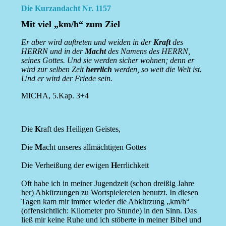
Die Kurzandacht Nr. 1157
Mit viel „km/h“ zum Ziel
Er aber wird auftreten und weiden in der
Kraft
des
HERRN und in der
Macht
des Namens des HERRN,
seines Gottes. Und sie werden sicher wohnen; denn er
wird zur selben Zeit
herrlich
werden, so weit die Welt ist.
Und er wird der Friede sein.
MICHA, 5.Kap. 3+4
Die
K
raft des Heiligen Geistes,
Die
M
acht unseres allmächtigen Gottes
Die Verheißung der ewigen
H
errlichkeit
Oft habe ich in meiner Jugendzeit (schon dreißig Jahre
her) Abkürzungen zu Wortspielereien benutzt. In diesen
Tagen kam mir immer wieder die Abkürzung „km/h“
(offensichtlich: Kilometer pro Stunde) in den Sinn. Das
ließ mir keine Ruhe und ich stöberte in meiner Bibel und