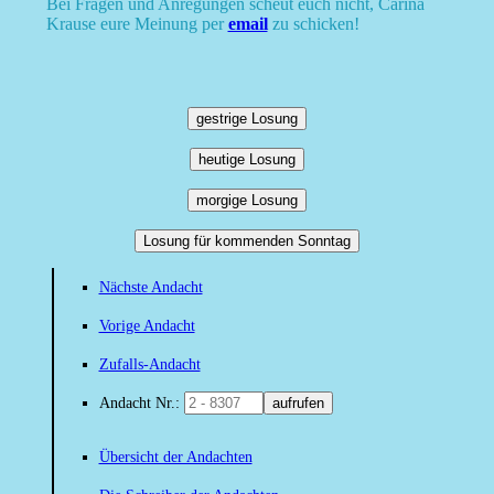
Bei Fragen und Anregungen scheut euch nicht, Carina
Krause eure Meinung per
email
zu schicken!
gestrige Losung
heutige Losung
morgige Losung
Losung für kommenden Sonntag
Nächste Andacht
Vorige Andacht
Zufalls-Andacht
Andacht Nr.:
aufrufen
Übersicht der Andachten