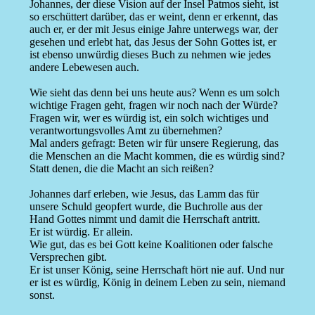
Johannes, der diese Vision auf der Insel Patmos sieht, ist
so erschüttert darüber, das er weint, denn er erkennt, das
auch er, er der mit Jesus einige Jahre unterwegs war, der
gesehen und erlebt hat, das Jesus der Sohn Gottes ist, er
ist ebenso unwürdig dieses Buch zu nehmen wie jedes
andere Lebewesen auch.
Wie sieht das denn bei uns heute aus? Wenn es um solch
wichtige Fragen geht, fragen wir noch nach der Würde?
Fragen wir, wer es würdig ist, ein solch wichtiges und
verantwortungsvolles Amt zu übernehmen?
Mal anders gefragt: Beten wir für unsere Regierung, das
die Menschen an die Macht kommen, die es würdig sind?
Statt denen, die die Macht an sich reißen?
Johannes darf erleben, wie Jesus, das Lamm das für
unsere Schuld geopfert wurde, die Buchrolle aus der
Hand Gottes nimmt und damit die Herrschaft antritt.
Er ist würdig. Er allein.
Wie gut, das es bei Gott keine Koalitionen oder falsche
Versprechen gibt.
Er ist unser König, seine Herrschaft hört nie auf. Und nur
er ist es würdig, König in deinem Leben zu sein, niemand
sonst.