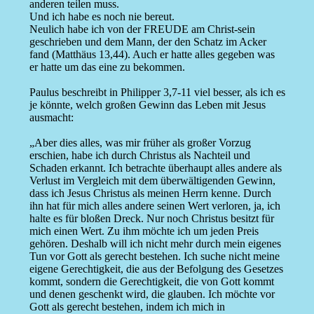
anderen teilen muss.
Und ich habe es noch nie bereut.
Neulich habe ich von der FREUDE am Christ-sein
geschrieben und dem Mann, der den Schatz im Acker
fand (Matthäus 13,44). Auch er hatte alles gegeben was
er hatte um das eine zu bekommen.
Paulus beschreibt in Philipper 3,7-11 viel besser, als ich es
je könnte, welch großen Gewinn das Leben mit Jesus
ausmacht:
„Aber dies alles, was mir früher als großer Vorzug
erschien, habe ich durch Christus als Nachteil und
Schaden erkannt. Ich betrachte überhaupt alles andere als
Verlust im Vergleich mit dem überwältigenden Gewinn,
dass ich Jesus Christus als meinen Herrn kenne. Durch
ihn hat für mich alles andere seinen Wert verloren, ja, ich
halte es für bloßen Dreck. Nur noch Christus besitzt für
mich einen Wert. Zu ihm möchte ich um jeden Preis
gehören. Deshalb will ich nicht mehr durch mein eigenes
Tun vor Gott als gerecht bestehen. Ich suche nicht meine
eigene Gerechtigkeit, die aus der Befolgung des Gesetzes
kommt, sondern die Gerechtigkeit, die von Gott kommt
und denen geschenkt wird, die glauben. Ich möchte vor
Gott als gerecht bestehen, indem ich mich in