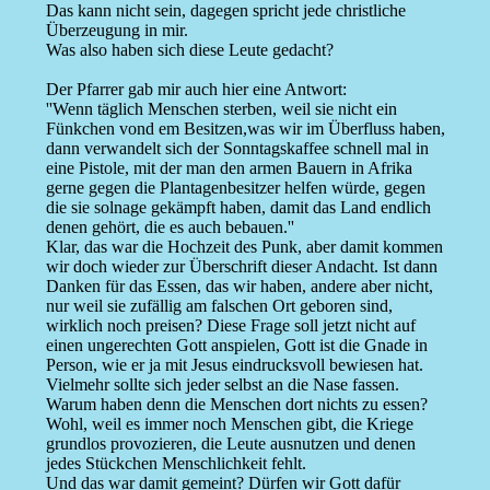
Das kann nicht sein, dagegen spricht jede christliche
Überzeugung in mir.
Was also haben sich diese Leute gedacht?
Der Pfarrer gab mir auch hier eine Antwort:
''Wenn täglich Menschen sterben, weil sie nicht ein
Fünkchen vond em Besitzen,was wir im Überfluss haben,
dann verwandelt sich der Sonntagskaffee schnell mal in
eine Pistole, mit der man den armen Bauern in Afrika
gerne gegen die Plantagenbesitzer helfen würde, gegen
die sie solnage gekämpft haben, damit das Land endlich
denen gehört, die es auch bebauen.''
Klar, das war die Hochzeit des Punk, aber damit kommen
wir doch wieder zur Überschrift dieser Andacht. Ist dann
Danken für das Essen, das wir haben, andere aber nicht,
nur weil sie zufällig am falschen Ort geboren sind,
wirklich noch preisen? Diese Frage soll jetzt nicht auf
einen ungerechten Gott anspielen, Gott ist die Gnade in
Person, wie er ja mit Jesus eindrucksvoll bewiesen hat.
Vielmehr sollte sich jeder selbst an die Nase fassen.
Warum haben denn die Menschen dort nichts zu essen?
Wohl, weil es immer noch Menschen gibt, die Kriege
grundlos provozieren, die Leute ausnutzen und denen
jedes Stückchen Menschlichkeit fehlt.
Und das war damit gemeint? Dürfen wir Gott dafür