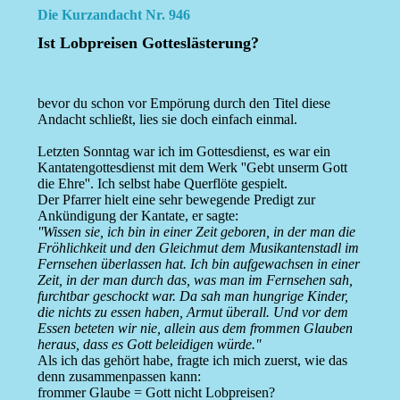
Die Kurzandacht Nr. 946
Ist Lobpreisen Gotteslästerung?
bevor du schon vor Empörung durch den Titel diese
Andacht schließt, lies sie doch einfach einmal.
Letzten Sonntag war ich im Gottesdienst, es war ein
Kantatengottesdienst mit dem Werk ''Gebt unserm Gott
die Ehre''. Ich selbst habe Querflöte gespielt.
Der Pfarrer hielt eine sehr bewegende Predigt zur
Ankündigung der Kantate, er sagte:
''Wissen sie, ich bin in einer Zeit geboren, in der man die
Fröhlichkeit und den Gleichmut dem Musikantenstadl im
Fernsehen überlassen hat. Ich bin aufgewachsen in einer
Zeit, in der man durch das, was man im Fernsehen sah,
furchtbar geschockt war. Da sah man hungrige Kinder,
die nichts zu essen haben, Armut überall. Und vor dem
Essen beteten wir nie, allein aus dem frommen Glauben
heraus, dass es Gott beleidigen würde.''
Als ich das gehört habe, fragte ich mich zuerst, wie das
denn zusammenpassen kann:
frommer Glaube = Gott nicht Lobpreisen?