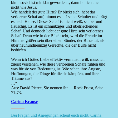
bin – soviel ist mir klar geworden -, dann bin ich auch
nicht wie Jesus.
Wie handelt der gute Hirte? Er bückt sich, hebt das
verlorene Schaf auf, nimmt es auf seine Schulter und trägt
es nach Hause. Dieses Schaf ist nicht weiß, sauber und
flauschig. Es ist ein schmutziges und übelriechendes
Schaf. Und dennoch liebt der gute Hirte sein verlorenes
Schaf. Denn wie in der Bibel steht, wird die Freude im
Himmel größer sein über einen Sünder, der Buße tut, als
über neunundneunzig Gerechte, die der Buße nicht
bedürfen.
Wenn ich Gottes Liebe effektiv vermitteln will, muss ich
zuerst verstehen, wie diese verlorenen Schafe fühlen und
was für sie von Bedeutung ist. Wie sehen ihre Ängste,
Hoffnungen, die Dinge für die sie kämpfen, und ihre
Träume aus?
…“
Aus: David Pierce, Sie nennen ihn… Rock Priest, Seite
71-73.
Carina Krause
Bei Fragen und Anregungen scheut euch nicht, Carina