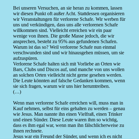
Bei unseren Versuchen, an sie heran zu kommen, lassen
wir diesen Punkt oft außer Acht. Stattdessen organisieren
wir Veranstaltungen für verlorene Schafe. Wir werben für
uns und verkündigen, dass uns alle verlorenen Schafe
willkommen sind. Vielleicht erreichen wir ein paar
wenige von ihnen. Die große Masse jedoch, die wir
ansprechen, besteht zu 95% aus gefundenen Schafen.
Warum ist das so? Weil verlorene Schafe nun einmal
verschwunden sind und wir hinausgehen müssen, um sie
aufzuspüren.
Verlorene Schafe halten sich mit Vorliebe an Orten wie
Bars, Clubs und Discos auf, und manche von uns wollen
an solchen Orten vielleicht nicht gerne gesehen werden.
Die Leute könnten auf falsche Gedanken kommen, wenn
sie sich fragen, warum wir uns hier herumtreiben.
(…)
Wenn man verlorene Schafe erreichen will, muss man in
Kauf nehmen, selbst für eins gehalten zu werden – genau
wie Jesus. Man nannte ihn einen Vielfraß, einen Trinker
und einen Sünder. Diese Leute waren ihm so wichtig,
dass es ihm egal war, wenn man ihn fälschlicherweise zu
ihnen rechnete.
Jesus war ein Freund der Sünder, und wenn ich es nicht