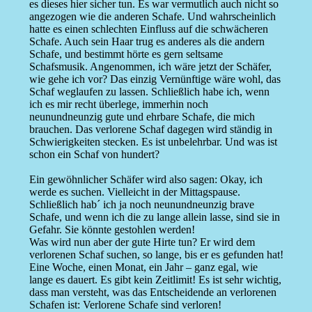
es dieses hier sicher tun. Es war vermutlich auch nicht so
angezogen wie die anderen Schafe. Und wahrscheinlich
hatte es einen schlechten Einfluss auf die schwächeren
Schafe. Auch sein Haar trug es anderes als die andern
Schafe, und bestimmt hörte es gern seltsame
Schafsmusik. Angenommen, ich wäre jetzt der Schäfer,
wie gehe ich vor? Das einzig Vernünftige wäre wohl, das
Schaf weglaufen zu lassen. Schließlich habe ich, wenn
ich es mir recht überlege, immerhin noch
neunundneunzig gute und ehrbare Schafe, die mich
brauchen. Das verlorene Schaf dagegen wird ständig in
Schwierigkeiten stecken. Es ist unbelehrbar. Und was ist
schon ein Schaf von hundert?
Ein gewöhnlicher Schäfer wird also sagen: Okay, ich
werde es suchen. Vielleicht in der Mittagspause.
Schließlich hab´ ich ja noch neunundneunzig brave
Schafe, und wenn ich die zu lange allein lasse, sind sie in
Gefahr. Sie könnte gestohlen werden!
Was wird nun aber der gute Hirte tun? Er wird dem
verlorenen Schaf suchen, so lange, bis er es gefunden hat!
Eine Woche, einen Monat, ein Jahr – ganz egal, wie
lange es dauert. Es gibt kein Zeitlimit! Es ist sehr wichtig,
dass man versteht, was das Entscheidende an verlorenen
Schafen ist: Verlorene Schafe sind verloren!