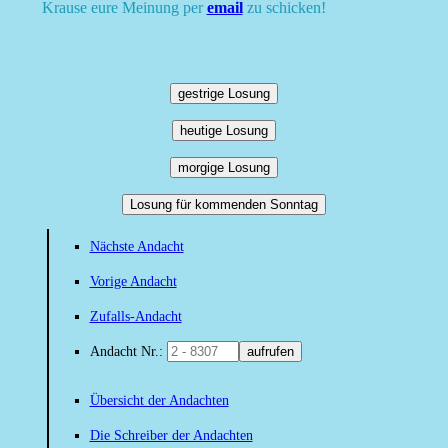
Krause eure Meinung per
email
zu schicken!
gestrige Losung
heutige Losung
morgige Losung
Losung für kommenden Sonntag
Nächste Andacht
Vorige Andacht
Zufalls-Andacht
Andacht Nr.:
aufrufen
Übersicht der Andachten
Die Schreiber der Andachten