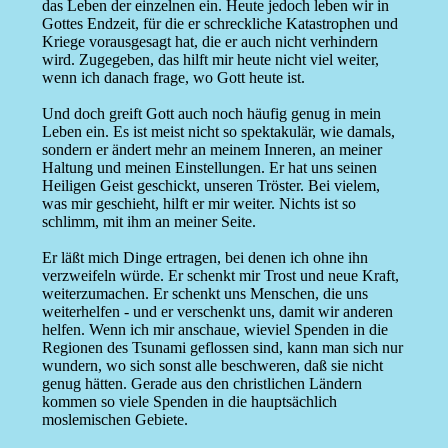
das Leben der einzelnen ein. Heute jedoch leben wir in
Gottes Endzeit, für die er schreckliche Katastrophen und
Kriege vorausgesagt hat, die er auch nicht verhindern
wird. Zugegeben, das hilft mir heute nicht viel weiter,
wenn ich danach frage, wo Gott heute ist.
Und doch greift Gott auch noch häufig genug in mein
Leben ein. Es ist meist nicht so spektakulär, wie damals,
sondern er ändert mehr an meinem Inneren, an meiner
Haltung und meinen Einstellungen. Er hat uns seinen
Heiligen Geist geschickt, unseren Tröster. Bei vielem,
was mir geschieht, hilft er mir weiter. Nichts ist so
schlimm, mit ihm an meiner Seite.
Er läßt mich Dinge ertragen, bei denen ich ohne ihn
verzweifeln würde. Er schenkt mir Trost und neue Kraft,
weiterzumachen. Er schenkt uns Menschen, die uns
weiterhelfen - und er verschenkt uns, damit wir anderen
helfen. Wenn ich mir anschaue, wieviel Spenden in die
Regionen des Tsunami geflossen sind, kann man sich nur
wundern, wo sich sonst alle beschweren, daß sie nicht
genug hätten. Gerade aus den christlichen Ländern
kommen so viele Spenden in die hauptsächlich
moslemischen Gebiete.