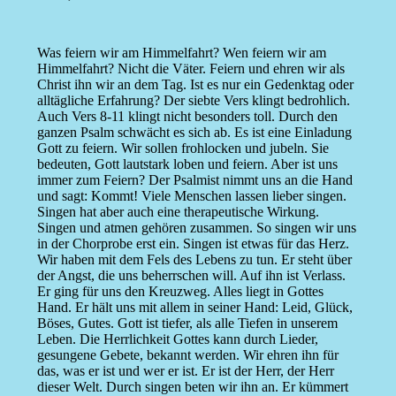
Was feiern wir am Himmelfahrt? Wen feiern wir am
Himmelfahrt? Nicht die Väter. Feiern und ehren wir als
Christ ihn wir an dem Tag. Ist es nur ein Gedenktag oder
alltägliche Erfahrung? Der siebte Vers klingt bedrohlich.
Auch Vers 8-11 klingt nicht besonders toll. Durch den
ganzen Psalm schwächt es sich ab. Es ist eine Einladung
Gott zu feiern. Wir sollen frohlocken und jubeln. Sie
bedeuten, Gott lautstark loben und feiern. Aber ist uns
immer zum Feiern? Der Psalmist nimmt uns an die Hand
und sagt: Kommt! Viele Menschen lassen lieber singen.
Singen hat aber auch eine therapeutische Wirkung.
Singen und atmen gehören zusammen. So singen wir uns
in der Chorprobe erst ein. Singen ist etwas für das Herz.
Wir haben mit dem Fels des Lebens zu tun. Er steht über
der Angst, die uns beherrschen will. Auf ihn ist Verlass.
Er ging für uns den Kreuzweg. Alles liegt in Gottes
Hand. Er hält uns mit allem in seiner Hand: Leid, Glück,
Böses, Gutes. Gott ist tiefer, als alle Tiefen in unserem
Leben. Die Herrlichkeit Gottes kann durch Lieder,
gesungene Gebete, bekannt werden. Wir ehren ihn für
das, was er ist und wer er ist. Er ist der Herr, der Herr
dieser Welt. Durch singen beten wir ihn an. Er kümmert