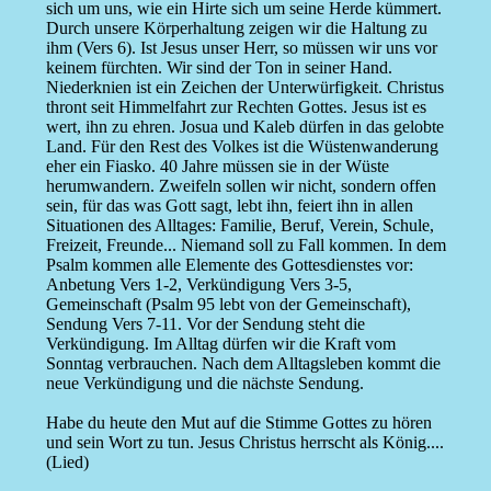
sich um uns, wie ein Hirte sich um seine Herde kümmert.
Durch unsere Körperhaltung zeigen wir die Haltung zu
ihm (Vers 6). Ist Jesus unser Herr, so müssen wir uns vor
keinem fürchten. Wir sind der Ton in seiner Hand.
Niederknien ist ein Zeichen der Unterwürfigkeit. Christus
thront seit Himmelfahrt zur Rechten Gottes. Jesus ist es
wert, ihn zu ehren. Josua und Kaleb dürfen in das gelobte
Land. Für den Rest des Volkes ist die Wüstenwanderung
eher ein Fiasko. 40 Jahre müssen sie in der Wüste
herumwandern. Zweifeln sollen wir nicht, sondern offen
sein, für das was Gott sagt, lebt ihn, feiert ihn in allen
Situationen des Alltages: Familie, Beruf, Verein, Schule,
Freizeit, Freunde... Niemand soll zu Fall kommen. In dem
Psalm kommen alle Elemente des Gottesdienstes vor:
Anbetung Vers 1-2, Verkündigung Vers 3-5,
Gemeinschaft (Psalm 95 lebt von der Gemeinschaft),
Sendung Vers 7-11. Vor der Sendung steht die
Verkündigung. Im Alltag dürfen wir die Kraft vom
Sonntag verbrauchen. Nach dem Alltagsleben kommt die
neue Verkündigung und die nächste Sendung.
Habe du heute den Mut auf die Stimme Gottes zu hören
und sein Wort zu tun. Jesus Christus herrscht als König....
(Lied)