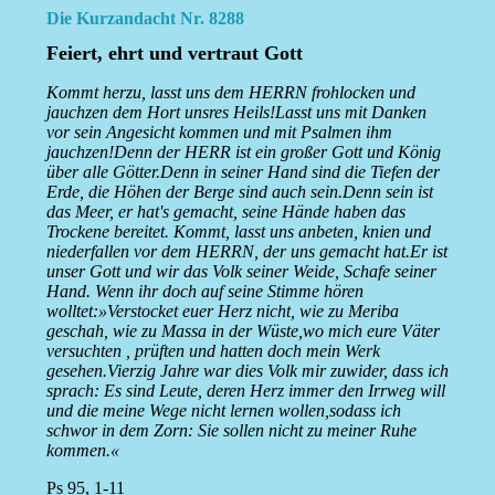
Die Kurzandacht Nr. 8288
Feiert, ehrt und vertraut Gott
Kommt herzu, lasst uns dem HERRN frohlocken und
jauchzen dem Hort unsres Heils!Lasst uns mit Danken
vor sein Angesicht kommen und mit Psalmen ihm
jauchzen!Denn der HERR ist ein großer Gott und König
über alle Götter.Denn in seiner Hand sind die Tiefen der
Erde, die Höhen der Berge sind auch sein.Denn sein ist
das Meer, er hat's gemacht, seine Hände haben das
Trockene bereitet. Kommt, lasst uns anbeten, knien und
niederfallen vor dem HERRN, der uns gemacht hat.Er ist
unser Gott und wir das Volk seiner Weide, Schafe seiner
Hand. Wenn ihr doch auf seine Stimme hören
wolltet:»Verstocket euer Herz nicht, wie zu Meriba
geschah, wie zu Massa in der Wüste,wo mich eure Väter
versuchten , prüften und hatten doch mein Werk
gesehen.Vierzig Jahre war dies Volk mir zuwider, dass ich
sprach: Es sind Leute, deren Herz immer den Irrweg will
und die meine Wege nicht lernen wollen,sodass ich
schwor in dem Zorn: Sie sollen nicht zu meiner Ruhe
kommen.«
Ps 95, 1-11