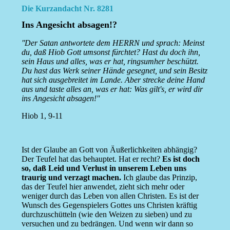
Die Kurzandacht Nr. 8281
Ins Angesicht absagen!?
''Der Satan antwortete dem HERRN und sprach: Meinst
du, daß Hiob Gott umsonst fürchtet? Hast du doch ihn,
sein Haus und alles, was er hat, ringsumher beschützt.
Du hast das Werk seiner Hände gesegnet, und sein Besitz
hat sich ausgebreitet im Lande. Aber strecke deine Hand
aus und taste alles an, was er hat: Was gilt's, er wird dir
ins Angesicht absagen!''
Hiob 1, 9-11
Ist der Glaube an Gott von Äußerlichkeiten abhängig?
Der Teufel hat das behauptet. Hat er recht?
Es ist doch
so, daß Leid und Verlust in unserem Leben uns
traurig und verzagt machen.
Ich glaube das Prinzip,
das der Teufel hier anwendet, zieht sich mehr oder
weniger durch das Leben von allen Christen. Es ist der
Wunsch des Gegenspielers Gottes uns Christen kräftig
durchzuschütteln (wie den Weizen zu sieben) und zu
versuchen und zu bedrängen. Und wenn wir dann so