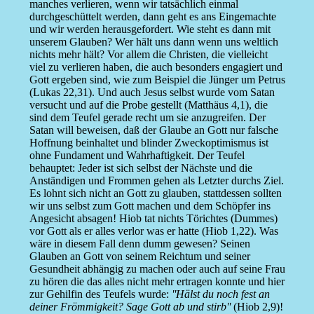
manches verlieren, wenn wir tatsächlich einmal
durchgeschüttelt werden, dann geht es ans Eingemachte
und wir werden herausgefordert. Wie steht es dann mit
unserem Glauben? Wer hält uns dann wenn uns weltlich
nichts mehr hält? Vor allem die Christen, die vielleicht
viel zu verlieren haben, die auch besonders engagiert und
Gott ergeben sind, wie zum Beispiel die Jünger um Petrus
(Lukas 22,31). Und auch Jesus selbst wurde vom Satan
versucht und auf die Probe gestellt (Matthäus 4,1), die
sind dem Teufel gerade recht um sie anzugreifen. Der
Satan will beweisen, daß der Glaube an Gott nur falsche
Hoffnung beinhaltet und blinder Zweckoptimismus ist
ohne Fundament und Wahrhaftigkeit. Der Teufel
behauptet: Jeder ist sich selbst der Nächste und die
Anständigen und Frommen gehen als Letzter durchs Ziel.
Es lohnt sich nicht an Gott zu glauben, stattdessen sollten
wir uns selbst zum Gott machen und dem Schöpfer ins
Angesicht absagen! Hiob tat nichts Törichtes (Dummes)
vor Gott als er alles verlor was er hatte (Hiob 1,22). Was
wäre in diesem Fall denn dumm gewesen? Seinen
Glauben an Gott von seinem Reichtum und seiner
Gesundheit abhängig zu machen oder auch auf seine Frau
zu hören die das alles nicht mehr ertragen konnte und hier
zur Gehilfin des Teufels wurde:
''Hälst du noch fest an
deiner Frömmigkeit? Sage Gott ab und stirb''
(Hiob 2,9)!