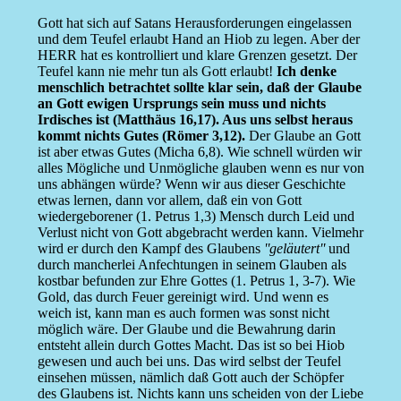
Gott hat sich auf Satans Herausforderungen eingelassen
und dem Teufel erlaubt Hand an Hiob zu legen. Aber der
HERR hat es kontrolliert und klare Grenzen gesetzt. Der
Teufel kann nie mehr tun als Gott erlaubt!
Ich denke
menschlich betrachtet sollte klar sein, daß der Glaube
an Gott ewigen Ursprungs sein muss und nichts
Irdisches ist (Matthäus 16,17). Aus uns selbst heraus
kommt nichts Gutes (Römer 3,12).
Der Glaube an Gott
ist aber etwas Gutes (Micha 6,8). Wie schnell würden wir
alles Mögliche und Unmögliche glauben wenn es nur von
uns abhängen würde? Wenn wir aus dieser Geschichte
etwas lernen, dann vor allem, daß ein von Gott
wiedergeborener (1. Petrus 1,3) Mensch durch Leid und
Verlust nicht von Gott abgebracht werden kann. Vielmehr
wird er durch den Kampf des Glaubens
''geläutert''
und
durch mancherlei Anfechtungen in seinem Glauben als
kostbar befunden zur Ehre Gottes (1. Petrus 1, 3-7). Wie
Gold, das durch Feuer gereinigt wird. Und wenn es
weich ist, kann man es auch formen was sonst nicht
möglich wäre. Der Glaube und die Bewahrung darin
entsteht allein durch Gottes Macht. Das ist so bei Hiob
gewesen und auch bei uns. Das wird selbst der Teufel
einsehen müssen, nämlich daß Gott auch der Schöpfer
des Glaubens ist. Nichts kann uns scheiden von der Liebe