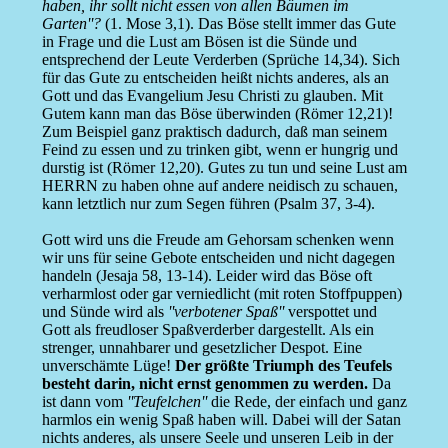
haben, ihr sollt nicht essen von allen Bäumen im
Garten''?
(1. Mose 3,1). Das Böse stellt immer das Gute
in Frage und die Lust am Bösen ist die Sünde und
entsprechend der Leute Verderben (Sprüche 14,34). Sich
für das Gute zu entscheiden heißt nichts anderes, als an
Gott und das Evangelium Jesu Christi zu glauben. Mit
Gutem kann man das Böse überwinden (Römer 12,21)!
Zum Beispiel ganz praktisch dadurch, daß man seinem
Feind zu essen und zu trinken gibt, wenn er hungrig und
durstig ist (Römer 12,20). Gutes zu tun und seine Lust am
HERRN zu haben ohne auf andere neidisch zu schauen,
kann letztlich nur zum Segen führen (Psalm 37, 3-4).
Gott wird uns die Freude am Gehorsam schenken wenn
wir uns für seine Gebote entscheiden und nicht dagegen
handeln (Jesaja 58, 13-14). Leider wird das Böse oft
verharmlost oder gar verniedlicht (mit roten Stoffpuppen)
und Sünde wird als
''verbotener Spaß''
verspottet und
Gott als freudloser Spaßverderber dargestellt. Als ein
strenger, unnahbarer und gesetzlicher Despot. Eine
unverschämte Lüge!
Der größte Triumph des Teufels
besteht darin, nicht ernst genommen zu werden.
Da
ist dann vom
''Teufelchen''
die Rede, der einfach und ganz
harmlos ein wenig Spaß haben will. Dabei will der Satan
nichts anderes, als unsere Seele und unseren Leib in der