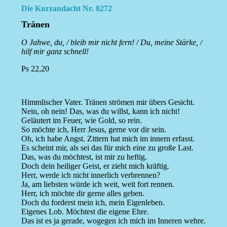
Die Kurzandacht Nr. 8272
Tränen
O Jahwe, du, / bleib mir nicht fern! / Du, meine Stärke, /
hilf mir ganz schnell!
Ps 22,20
Himmlischer Vater. Tränen strömen mir übers Gesicht.
Nein, oh nein! Das, was du willst, kann ich nicht!
Geläutert im Feuer, wie Gold, so rein.
So möchte ich, Herr Jesus, gerne vor dir sein.
Oh, ich habe Angst. Zittern hat mich im innern erfasst.
Es scheint mir, als sei das für mich eine zu große Last.
Das, was du möchtest, ist mir zu heftig.
Doch dein heiliger Geist, er zieht mich kräftig.
Herr, werde ich nicht innerlich verbrennen?
Ja, am liebsten würde ich weit, weit fort rennen.
Herr, ich möchte dir gerne alles geben.
Doch du forderst mein ich, mein Eigenleben.
Eigenes Lob. Möchtest die eigene Ehre.
Das ist es ja gerade, wogegen ich mich im Inneren wehre.