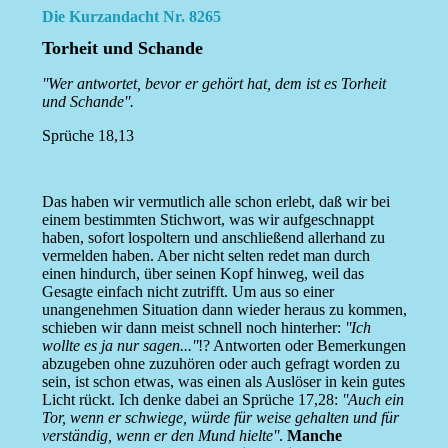
Die Kurzandacht Nr. 8265
Torheit und Schande
''Wer antwortet, bevor er gehört hat, dem ist es Torheit
und Schande''.
Sprüche 18,13
Das haben wir vermutlich alle schon erlebt, daß wir bei
einem bestimmten Stichwort, was wir aufgeschnappt
haben, sofort lospoltern und anschließend allerhand zu
vermelden haben. Aber nicht selten redet man durch
einen hindurch, über seinen Kopf hinweg, weil das
Gesagte einfach nicht zutrifft. Um aus so einer
unangenehmen Situation dann wieder heraus zu kommen,
schieben wir dann meist schnell noch hinterher:
''Ich
wollte es ja nur sagen...''
!? Antworten oder Bemerkungen
abzugeben ohne zuzuhören oder auch gefragt worden zu
sein, ist schon etwas, was einen als Auslöser in kein gutes
Licht rückt. Ich denke dabei an Sprüche 17,28:
''Auch ein
Tor, wenn er schwiege, würde für weise gehalten und für
verständig, wenn er den Mund hielte''
.
Manche