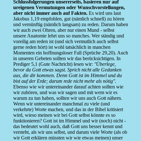
Schlussfolgerungen unsererseits, basieren nur auf
ureigenen Vermutungen oder Wunschvorstellungen,
aber nicht immer auch auf Fakten.
Es wird uns laut
Jakobus 1,19 empfohlen, gut (nämlich schnell) zu hören
und vernünftig (nämlich langsam) zu reden. Darum haben
wir auch zwei Ohren, aber nur einen Mund - selbst
unsere Anatomie lehrt uns so manches. Wer ständig und
voreilig am reden ist (und sich vermutlich auch selbst
gerne reden hört) ist wohl tatsächlich in manchen
Momenten ein hoffnungsloser Fall (Sprüche 29,20). Auch
in unseren Gebeten sollten wir das berücksichtigen. In
Prediger 5,1 (Gute Nachricht) lesen wir:
''Überlege,
bevor du Gott etwas sagst. Sprich nicht alle Gedanken
aus, die dir kommen. Denn Gott ist im Himmel und du
bist auf der Erde; darum rede nicht mehr als nötig''
.
Ebenso wie wir untereinander darauf achten sollten wie
wir zuhören, und was wir sagen und mit wem wir es
warum zu tun haben, sollten wir uns auch Gott nähern.
Wenn wir untereinander manchmal zu viele (und
verkehrte) Worte machen, und das in der Bibel kritisiert
wird, wieso meinen wir bei Gott selbst könnte es so
funktionieren? Gott ist im Himmel und wir (noch) nicht -
das bedeutet wohl auch, daß Gott uns besser kennt und
versteht, als wir uns selbst, und darum viele Worte (als ob
wir Gott erklären müssten wir wie etwas meinen) unser