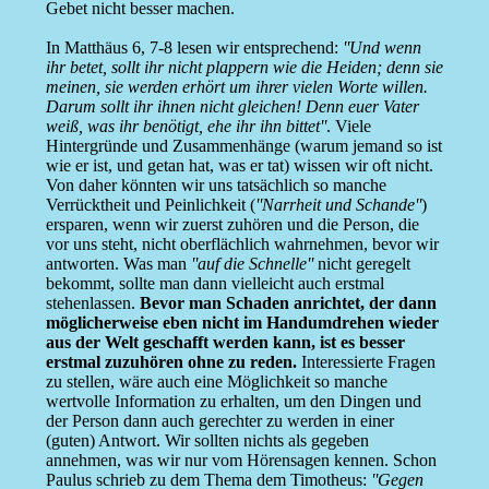
Gebet nicht besser machen.
In Matthäus 6, 7-8 lesen wir entsprechend:
''Und wenn
ihr betet, sollt ihr nicht plappern wie die Heiden; denn sie
meinen, sie werden erhört um ihrer vielen Worte willen.
Darum sollt ihr ihnen nicht gleichen! Denn euer Vater
weiß, was ihr benötigt, ehe ihr ihn bittet''
. Viele
Hintergründe und Zusammenhänge (warum jemand so ist
wie er ist, und getan hat, was er tat) wissen wir oft nicht.
Von daher könnten wir uns tatsächlich so manche
Verrücktheit und Peinlichkeit (
''Narrheit und Schande''
)
ersparen, wenn wir zuerst zuhören und die Person, die
vor uns steht, nicht oberflächlich wahrnehmen, bevor wir
antworten. Was man
''auf die Schnelle''
nicht geregelt
bekommt, sollte man dann vielleicht auch erstmal
stehenlassen.
Bevor man Schaden anrichtet, der dann
möglicherweise eben nicht im Handumdrehen wieder
aus der Welt geschafft werden kann, ist es besser
erstmal zuzuhören ohne zu reden.
Interessierte Fragen
zu stellen, wäre auch eine Möglichkeit so manche
wertvolle Information zu erhalten, um den Dingen und
der Person dann auch gerechter zu werden in einer
(guten) Antwort. Wir sollten nichts als gegeben
annehmen, was wir nur vom Hörensagen kennen. Schon
Paulus schrieb zu dem Thema dem Timotheus:
''Gegen