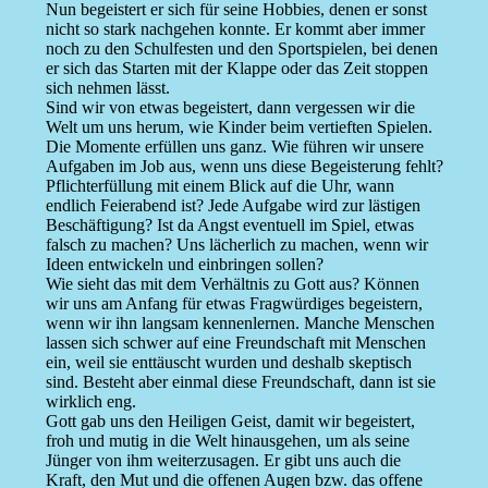
Nun begeistert er sich für seine Hobbies, denen er sonst
nicht so stark nachgehen konnte. Er kommt aber immer
noch zu den Schulfesten und den Sportspielen, bei denen
er sich das Starten mit der Klappe oder das Zeit stoppen
sich nehmen lässt.
Sind wir von etwas begeistert, dann vergessen wir die
Welt um uns herum, wie Kinder beim vertieften Spielen.
Die Momente erfüllen uns ganz. Wie führen wir unsere
Aufgaben im Job aus, wenn uns diese Begeisterung fehlt?
Pflichterfüllung mit einem Blick auf die Uhr, wann
endlich Feierabend ist? Jede Aufgabe wird zur lästigen
Beschäftigung? Ist da Angst eventuell im Spiel, etwas
falsch zu machen? Uns lächerlich zu machen, wenn wir
Ideen entwickeln und einbringen sollen?
Wie sieht das mit dem Verhältnis zu Gott aus? Können
wir uns am Anfang für etwas Fragwürdiges begeistern,
wenn wir ihn langsam kennenlernen. Manche Menschen
lassen sich schwer auf eine Freundschaft mit Menschen
ein, weil sie enttäuscht wurden und deshalb skeptisch
sind. Besteht aber einmal diese Freundschaft, dann ist sie
wirklich eng.
Gott gab uns den Heiligen Geist, damit wir begeistert,
froh und mutig in die Welt hinausgehen, um als seine
Jünger von ihm weiterzusagen. Er gibt uns auch die
Kraft, den Mut und die offenen Augen bzw. das offene