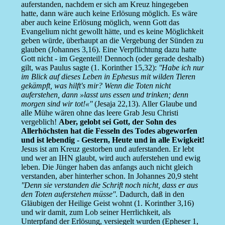
auferstanden, nachdem er sich am Kreuz hingegeben
hatte, dann wäre auch keine Erlösung möglich. Es wäre
aber auch keine Erlösung möglich, wenn Gott das
Evangelium nicht gewollt hätte, und es keine Möglichkeit
geben würde, überhaupt an die Vergebung der Sünden zu
glauben (Johannes 3,16). Eine Verpflichtung dazu hatte
Gott nicht - im Gegenteil! Dennoch (oder gerade deshalb)
gilt, was Paulus sagte (1. Korinther 15,32):
''Habe ich nur
im Blick auf dieses Leben in Ephesus mit wilden Tieren
gekämpft, was hilft's mir? Wenn die Toten nicht
auferstehen, dann »lasst uns essen und trinken; denn
morgen sind wir tot!«''
(Jesaja 22,13). Aller Glaube und
alle Mühe wären ohne das leere Grab Jesu Christi
vergeblich!
Aber, gelobt sei Gott, der Sohn des
Allerhöchsten hat die Fesseln des Todes abgeworfen
und ist lebendig - Gestern, Heute und in alle Ewigkeit!
Jesus ist am Kreuz gestorben und auferstanden. Er lebt
und wer an IHN glaubt, wird auch auferstehen und ewig
leben. Die Jünger haben das anfangs auch nicht gleich
verstanden, aber hinterher schon. In Johannes 20,9 steht
''Denn sie verstanden die Schrift noch nicht, dass er aus
den Toten auferstehen müsse''
. Dadurch, daß in den
Gläubigen der Heilige Geist wohnt (1. Korinther 3,16)
und wir damit, zum Lob seiner Herrlichkeit, als
Unterpfand der Erlösung, versiegelt wurden (Epheser 1,