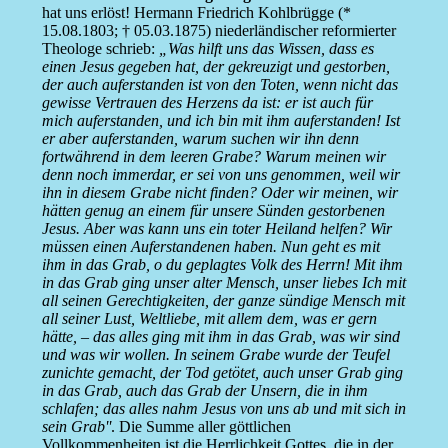
hat uns erlöst! Hermann Friedrich Kohlbrügge (*
15.08.1803; † 05.03.1875) niederländischer reformierter
Theologe schrieb:
„Was hilft uns das Wissen, dass es
einen Jesus gegeben hat, der gekreuzigt und gestorben,
der auch auferstanden ist von den Toten, wenn nicht das
gewisse Vertrauen des Herzens da ist: er ist auch für
mich auferstanden, und ich bin mit ihm auferstanden! Ist
er aber auferstanden, warum suchen wir ihn denn
fortwährend in dem leeren Grabe? Warum meinen wir
denn noch immerdar, er sei von uns genommen, weil wir
ihn in diesem Grabe nicht finden? Oder wir meinen, wir
hätten genug an einem für unsere Sünden gestorbenen
Jesus. Aber was kann uns ein toter Heiland helfen? Wir
müssen einen Auferstandenen haben. Nun geht es mit
ihm in das Grab, o du geplagtes Volk des Herrn! Mit ihm
in das Grab ging unser alter Mensch, unser liebes Ich mit
all seinen Gerechtigkeiten, der ganze sündige Mensch mit
all seiner Lust, Weltliebe, mit allem dem, was er gern
hätte, – das alles ging mit ihm in das Grab, was wir sind
und was wir wollen. In seinem Grabe wurde der Teufel
zunichte gemacht, der Tod getötet, auch unser Grab ging
in das Grab, auch das Grab der Unsern, die in ihm
schlafen; das alles nahm Jesus von uns ab und mit sich in
sein Grab''
. Die Summe aller göttlichen
Vollkommenheiten ist die Herrlichkeit Gottes, die in der