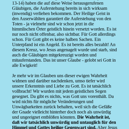
13-14) haben die auf diese Weise herausgerufenen
Gläubigen, die Auferstehung bereits in sich wirksam
(inwendig) verliehen bekommen. Der Heilige Geist in
den Auserwählten garantiert die Auferstehung von den
Toten - ja vielmehr sind wir schon jetzt in die
himmlischen Örter geistlich hinein versetzt worden. Es ist
nur noch nicht offenbar, also sichtbar. Für Gott allerdings
schon. Für Gott gibt es keine halben Sachen. Ein
Unterpfand ist ein Angeld. Es ist bereits alles bezahlt! An
diesem Kreuz, wo Jesus angenagelt wurde und starb, sind
auch die Gläubigen mitgekreuzigt worden und
mitauferstanden. Das ist unser Glaube - gelobt sei Gott in
alle Ewigkeit!
Je mehr wir im Glauben uns dieser ewigen Wahrheit
widmen und darüber nachdenken, umso tiefer wird
unsere Erkenntnis und Liebe zu Gott. Es ist tatsächlich
vollbracht! Wir wurden mit jedem geistlichen Segen
gesegnet. Da gibt es nichts, was Gott uns vorenthält. Da
wird nichts für mögliche Veränderungen und
Unwägbarkeiten zurück behalten, weil sich die Gefäße
der Gnade vielleicht hinterher doch noch als unwürdig
und ungeeignet entblößen könnten.
Die Wahrheit ist,
daß wir tatsächlich unwürdig und untauglich für den
Himmel und Gottes heilige Gegenwart sind.
Aber Jesus