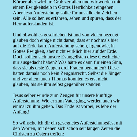
Körper aber wird im Grab zerfallen und wir werden mit
einem Ewigkeitsleib in Gottes Herrlichkeit eingehen.
Aber Jesu Auferstehung sollte für uns alle ein Zeichen
sein. Alle sollten es erfahren, sehen und spüren, dass der
Herr auferstanden ist.
Und obwohl es geschrieben ist und von vielen bezeugt,
glauben doch einige nicht daran, dass er nochmals hier
auf die Erde kam. Auferstehung schon, irgendwie, in
Gottes Ewigkeit, aber nicht wirklich hier auf der Erde.
Doch sollten sich unsere Evangelisten diese Geschichte
nur ausgedacht haben? Was hätte es dann für einen Sinn,
dass sie als erste Zeugen drei Frauen benannten? Diese
hatten damals noch kein Zeugnisrecht. Selbst die Jünger
und vor allem auch Thomas konnten es erst nicht
glauben, bis sie ihm selbst gegenüber standen.
Jesus selber wurde zum Zeugen für unsere künftige
Auferstehung. Wie er zum Vater ging, werden auch wir
einmal zu ihm gehen. Das Ende ist vorbei, es lebe der
Anfang!
So wünsche ich dir ein gesegnetes Auferstehungsfest mit
den Worten, mit denen sich schon seit langen Zeiten die
Christen zu Ostern treffen: