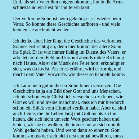
End, als sein Vater ihm entgegenkommt, ihn in die Arme
schließt und ein Fest für ihn feiern lässt.
Der verlorene Sohn ist heim gekehrt, er ist wieder beim
Vater. So könnte diese Geschichte aufhören - und viele
kennen sie auch nicht weiter.
Ich denke aber, hier fängt die Geschichte des verlorenen
Sohnes erst richtig an, denn hier kommt der ältere Sohn
ins Spiel. Er ist wie immer fleißig im Dienst des Vaters, er
arbeitet auf dem Feld und kommt abends müde Richtung
nach Hause. Als er die Musik der Feier hört, erkundigt er
sich, was da los ist. Als er es erfährt, wird er zornig und
macht dem Vater Vorwürfe, wie dieser so handeln könne.
Ich kann mich gut in diesen Sohn hinein versetzen. Die
Geschichte ist ja ein Bild über Gott und uns Menschen.
Ich bin schon ewig Christ, ich versuche so zu leben, wie
Gott es will und meine manchmal, dass ich mir hierdurch
schon ein Stück vom Himmel verdient habe. Aber da sind
auch Leute, die ihr Leben lang mit Gott nichts zu tun
hatten, die sich nicht um sein Wort geschert haben und
lebten, wie sie es wollten, die immer nur an sich und ihr
Wohl gedacht haben. Und wenn dann so einer zu Gott
kommt - muss der sich nicht erst einmal bewähren, muss