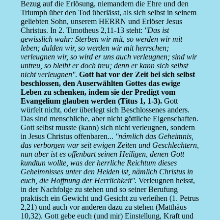
Bezug auf die Erlösung, niemandem die Ehre und den
Triumph über den Tod überlässt, als sich selbst in seinem
geliebten Sohn, unserem HERRN und Erlöser Jesus
Christus. In 2. Timotheus 2,11-13 steht:
''Das ist
gewisslich wahr: Sterben wir mit, so werden wir mit
leben; dulden wir, so werden wir mit herrschen;
verleugnen wir, so wird er uns auch verleugnen; sind wir
untreu, so bleibt er doch treu; denn er kann sich selbst
nicht verleugnen''
.
Gott hat vor der Zeit bei sich selbst
beschlossen, den Auserwählten Gottes das ewige
Leben zu schenken, indem sie der Predigt vom
Evangelium glauben werden (Titus 1, 1-3).
Gott
würfelt nicht, oder überlegt sich Beschlossenes anders.
Das sind menschliche, aber nicht göttliche Eigenschaften.
Gott selbst musste (kann) sich nicht verleugnen, sondern
in Jesus Christus offenbaren...
''nämlich das Geheimnis,
das verborgen war seit ewigen Zeiten und Geschlechtern,
nun aber ist es offenbart seinen Heiligen, denen Gott
kundtun wollte, was der herrliche Reichtum dieses
Geheimnisses unter den Heiden ist, nämlich Christus in
euch, die Hoffnung der Herrlichkeit''
. Verleugnen heisst,
in der Nachfolge zu stehen und so seiner Berufung
praktisch ein Gewicht und Gesicht zu verleihen (1. Petrus
2,21) und auch vor anderen dazu zu stehen (Matthäus
10,32). Gott gebe euch (und mir) Einstellung, Kraft und