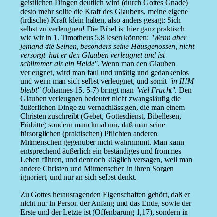
geistlichen Dingen deutlich wird (durch Gottes Gnade)
desto mehr sollte die Kraft des Glaubens, meine eigene
(irdische) Kraft klein halten, also anders gesagt: Sich
selbst zu verleugnen! Die Bibel ist hier ganz praktisch
wie wir in 1. Timotheus 5,8 lesen können:
''Wenn aber
jemand die Seinen, besonders seine Hausgenossen, nicht
versorgt, hat er den Glauben verleugnet und ist
schlimmer als ein Heide''
. Wenn man den Glauben
verleugnet, wird man faul und untätig und gedankenlos
und wenn man sich selbst verleugnet, und somit
''in IHM
bleibt''
(Johannes 15, 5-7) bringt man
''viel Frucht''
. Den
Glauben verleugnen bedeutet nicht zwangsläufig die
äußerlichen Dinge zu vernachlässigen, die man einem
Christen zuschreibt (Gebet, Gottesdienst, Bibellesen,
Fürbitte) sondern manchmal nur, daß man seine
fürsorglichen (praktischen) Pflichten anderen
Mitmenschen gegenüber nicht wahrnimmt. Man kann
entsprechend äußerlich ein beständiges und frommes
Leben führen, und dennoch kläglich versagen, weil man
andere Christen und Mitmenschen in ihren Sorgen
ignoriert, und nur an sich selbst denkt.
Zu Gottes herausragenden Eigenschaften gehört, daß er
nicht nur in Person der Anfang und das Ende, sowie der
Erste und der Letzte ist (Offenbarung 1,17), sondern in