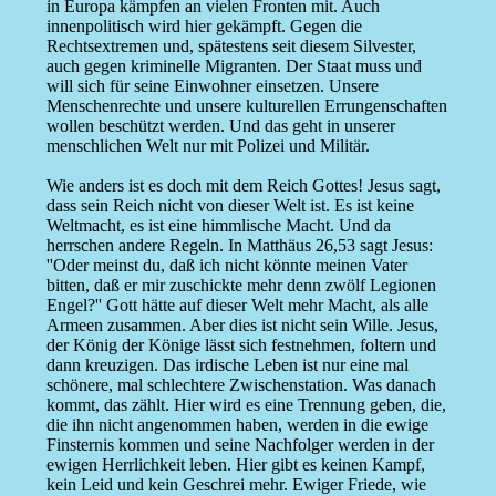
in Europa kämpfen an vielen Fronten mit. Auch
innenpolitisch wird hier gekämpft. Gegen die
Rechtsextremen und, spätestens seit diesem Silvester,
auch gegen kriminelle Migranten. Der Staat muss und
will sich für seine Einwohner einsetzen. Unsere
Menschenrechte und unsere kulturellen Errungenschaften
wollen beschützt werden. Und das geht in unserer
menschlichen Welt nur mit Polizei und Militär.
Wie anders ist es doch mit dem Reich Gottes! Jesus sagt,
dass sein Reich nicht von dieser Welt ist. Es ist keine
Weltmacht, es ist eine himmlische Macht. Und da
herrschen andere Regeln. In Matthäus 26,53 sagt Jesus:
''Oder meinst du, daß ich nicht könnte meinen Vater
bitten, daß er mir zuschickte mehr denn zwölf Legionen
Engel?'' Gott hätte auf dieser Welt mehr Macht, als alle
Armeen zusammen. Aber dies ist nicht sein Wille. Jesus,
der König der Könige lässt sich festnehmen, foltern und
dann kreuzigen. Das irdische Leben ist nur eine mal
schönere, mal schlechtere Zwischenstation. Was danach
kommt, das zählt. Hier wird es eine Trennung geben, die,
die ihn nicht angenommen haben, werden in die ewige
Finsternis kommen und seine Nachfolger werden in der
ewigen Herrlichkeit leben. Hier gibt es keinen Kampf,
kein Leid und kein Geschrei mehr. Ewiger Friede, wie