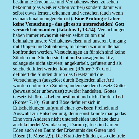
bestimmte Ergebnisse und Verhaltensweisen zu sehen
bekommt (das weiß er schon vorher) sondern damit wir
selbst etwas lernen, erkennen und verstehen (auch wenn
es manchmal unangenehm ist).
Eine Prüfung ist aber
keine Versuchung - das gilt es zu unterscheiden! Gott
versucht niemanden (Jakobus 1, 13-14).
Versuchungen
haben immer etwas mit einem selbst zu tun und
beinhalten unsere Verhaltensweisen und unseren Umgang
mit Dingen und Situationen, mit denen wir unmittelbar
konfrontiert werden. Versuchungen an für sich sind keine
Sünden und Sünden sind tot und sozusagen inaktiv,
solange sie nicht aktiviert, angekurbelt, gefüttert und als
solche definiert werden können (Römer 7,8). Gott
definiert die Sünden durch das Gesetz und die
Versuchungen (ausgelöst durch Begierden aller Art)
wurden dadurch zu Sünden, indem sie dem Gesetz Gottes
(bewusst oder unbewusst) zuwider handelten. Gottes
Gesetz ist für das Leben bestimmt und nicht für den Tod
(Römer 7,10). Gut und Böse definiert sich in
Entscheidungen aufgrund einer gewissen Freiheit und
Auswahl zur Entscheidung, denn sonst könnte man ja das
Eine vom Anderen nicht unterscheiden und hätte dazu
auch keinerlei Veranlassung. Darum gab es im Garten
Eden auch den Baum der Erkenntnis des Guten und
Bösen (1. Mose 2,9). Die Kraft der Sünden, also die freie