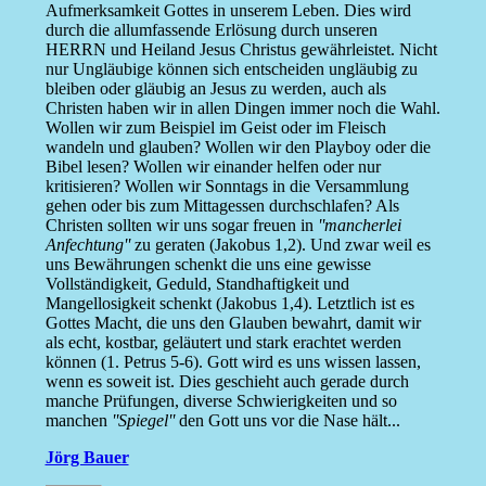
Aufmerksamkeit Gottes in unserem Leben. Dies wird
durch die allumfassende Erlösung durch unseren
HERRN und Heiland Jesus Christus gewährleistet. Nicht
nur Ungläubige können sich entscheiden ungläubig zu
bleiben oder gläubig an Jesus zu werden, auch als
Christen haben wir in allen Dingen immer noch die Wahl.
Wollen wir zum Beispiel im Geist oder im Fleisch
wandeln und glauben? Wollen wir den Playboy oder die
Bibel lesen? Wollen wir einander helfen oder nur
kritisieren? Wollen wir Sonntags in die Versammlung
gehen oder bis zum Mittagessen durchschlafen? Als
Christen sollten wir uns sogar freuen in
''mancherlei
Anfechtung''
zu geraten (Jakobus 1,2). Und zwar weil es
uns Bewährungen schenkt die uns eine gewisse
Vollständigkeit, Geduld, Standhaftigkeit und
Mangellosigkeit schenkt (Jakobus 1,4). Letztlich ist es
Gottes Macht, die uns den Glauben bewahrt, damit wir
als echt, kostbar, geläutert und stark erachtet werden
können (1. Petrus 5-6). Gott wird es uns wissen lassen,
wenn es soweit ist. Dies geschieht auch gerade durch
manche Prüfungen, diverse Schwierigkeiten und so
manchen
''Spiegel''
den Gott uns vor die Nase hält...
Jörg Bauer