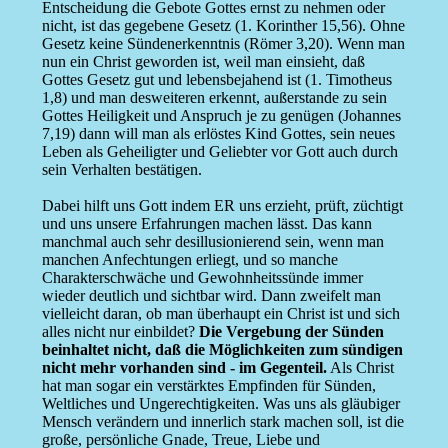
Entscheidung die Gebote Gottes ernst zu nehmen oder
nicht, ist das gegebene Gesetz (1. Korinther 15,56). Ohne
Gesetz keine Sündenerkenntnis (Römer 3,20). Wenn man
nun ein Christ geworden ist, weil man einsieht, daß
Gottes Gesetz gut und lebensbejahend ist (1. Timotheus
1,8) und man desweiteren erkennt, außerstande zu sein
Gottes Heiligkeit und Anspruch je zu genügen (Johannes
7,19) dann will man als erlöstes Kind Gottes, sein neues
Leben als Geheiligter und Geliebter vor Gott auch durch
sein Verhalten bestätigen.
Dabei hilft uns Gott indem ER uns erzieht, prüft, züchtigt
und uns unsere Erfahrungen machen lässt. Das kann
manchmal auch sehr desillusionierend sein, wenn man
manchen Anfechtungen erliegt, und so manche
Charakterschwäche und Gewohnheitssünde immer
wieder deutlich und sichtbar wird. Dann zweifelt man
vielleicht daran, ob man überhaupt ein Christ ist und sich
alles nicht nur einbildet?
Die Vergebung der Sünden
beinhaltet nicht, daß die Möglichkeiten zum sündigen
nicht mehr vorhanden sind - im Gegenteil.
Als Christ
hat man sogar ein verstärktes Empfinden für Sünden,
Weltliches und Ungerechtigkeiten. Was uns als gläubiger
Mensch verändern und innerlich stark machen soll, ist die
große, persönliche Gnade, Treue, Liebe und