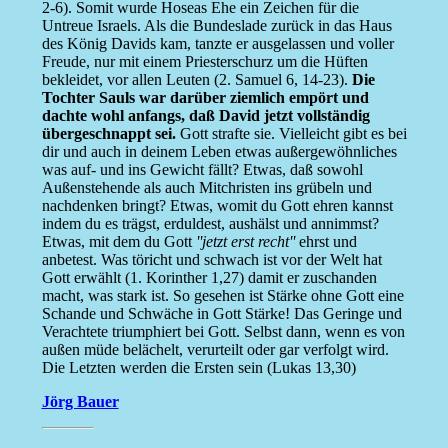
2-6). Somit wurde Hoseas Ehe ein Zeichen für die
Untreue Israels. Als die Bundeslade zurück in das Haus
des König Davids kam, tanzte er ausgelassen und voller
Freude, nur mit einem Priesterschurz um die Hüften
bekleidet, vor allen Leuten (2. Samuel 6, 14-23).
Die
Tochter Sauls war darüber ziemlich empört und
dachte wohl anfangs, daß David jetzt vollständig
übergeschnappt sei.
Gott strafte sie. Vielleicht gibt es bei
dir und auch in deinem Leben etwas außergewöhnliches
was auf- und ins Gewicht fällt? Etwas, daß sowohl
Außenstehende als auch Mitchristen ins grübeln und
nachdenken bringt? Etwas, womit du Gott ehren kannst
indem du es trägst, erduldest, aushälst und annimmst?
Etwas, mit dem du Gott
''jetzt erst recht''
ehrst und
anbetest. Was töricht und schwach ist vor der Welt hat
Gott erwählt (1. Korinther 1,27) damit er zuschanden
macht, was stark ist. So gesehen ist Stärke ohne Gott eine
Schande und Schwäche in Gott Stärke! Das Geringe und
Verachtete triumphiert bei Gott. Selbst dann, wenn es von
außen müde belächelt, verurteilt oder gar verfolgt wird.
Die Letzten werden die Ersten sein (Lukas 13,30)
Jörg Bauer