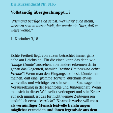
Die Kurzandacht Nr. 8165
Vollständig übergeschnappt...?
''Niemand betrüge sich selbst. Wer unter euch meint,
weise zu sein in dieser Welt, der werde ein Narr, daß er
weise werde.''
1. Korinther 3,18
Echte Freiheit liegt von außen betrachtet immer ganz
nahe am Leichtsinn. Für die einen kann das dann wie
''billige Gnade''
aussehen, aber andere erkennen darin
genau das Gegenteil, nämlich
''wahre Freiheit und echte
Freude''
! Wenn man den Eingangstext liest, könnte man
meinen, daß eine
''fromme Torheit''
durchaus etwas
wertvolles und wichtiges zu sein scheint. Sozusagen eine
Voraussetzung in der Nachfolge und Jüngerschaft. Wenn
man sich in dieser Welt selbst verleugnet und sein Kreuz
auf sich nimmt, ist das für nicht wenige Zeitgenossen
tatsächlich etwas
''verrückt''
.
Normalerweise will man
als vernünftiger Mensch leidvolle Erfahrungen
möglichst vermeiden und ihnen irgendwie aus dem