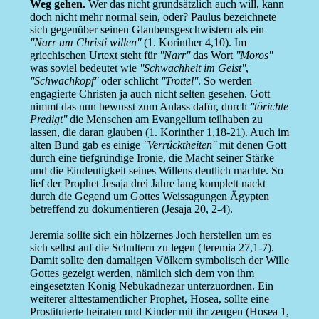
Weg gehen.
Wer das nicht grundsätzlich auch will, kann
doch nicht mehr normal sein, oder? Paulus bezeichnete
sich gegenüber seinen Glaubensgeschwistern als ein
''Narr um Christi willen''
(1. Korinther 4,10). Im
griechischen Urtext steht für
''Narr''
das Wort
''Moros''
was soviel bedeutet wie
''Schwachheit im Geist''
,
''Schwachkopf''
oder schlicht
''Trottel''
. So werden
engagierte Christen ja auch nicht selten gesehen. Gott
nimmt das nun bewusst zum Anlass dafür, durch
''törichte
Predigt''
die Menschen am Evangelium teilhaben zu
lassen, die daran glauben (1. Korinther 1,18-21). Auch im
alten Bund gab es einige
''Verrücktheiten''
mit denen Gott
durch eine tiefgründige Ironie, die Macht seiner Stärke
und die Eindeutigkeit seines Willens deutlich machte. So
lief der Prophet Jesaja drei Jahre lang komplett nackt
durch die Gegend um Gottes Weissagungen Ägypten
betreffend zu dokumentieren (Jesaja 20, 2-4).
Jeremia sollte sich ein hölzernes Joch herstellen um es
sich selbst auf die Schultern zu legen (Jeremia 27,1-7).
Damit sollte den damaligen Völkern symbolisch der Wille
Gottes gezeigt werden, nämlich sich dem von ihm
eingesetzten König Nebukadnezar unterzuordnen. Ein
weiterer alttestamentlicher Prophet, Hosea, sollte eine
Prostituierte heiraten und Kinder mit ihr zeugen (Hosea 1,