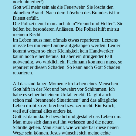
noch hinterher!)
Gott will mehr sein als die Feuerwehr. Sie löscht den
aktuellen Brand. Nach dem Löschen des Brandes ist ihr
Dienst erfüllt.
Die Polizei nennt man auch dein“Freund und Helfer“. Sie
helfen bei besonderen Anlässen. Die Polizei hilft mir zu
meinem Recht.
Im Leben muss man oftmals etwas reparieren. Letztens
musste bei mir eine Lampe aufgehangen werden. Leider
kommt wegen so einer Kleinigkeit kein Handwerker
kaum noch einer heraus. Ist aber ein dringender Fall
notwendig, wo wirklich ein Fachmann kommen muss, so
repariert er diesen Schaden. So kann auch Gott Schaden
reparieren.
All das sind kurze Momente im Leben eines Menschen.
Gott hilft in der Not und bewahrt vor Schlimmen. Ich
habe es selber bei einem Unfall erlebt. Da gibt auch
schon mal „brennende Situationen“ und das alltägliche
Leben droht zu zerbrechen bzw. zerbricht. Ein Bruch,
weil auf einmal alles anders ist.
Gott ist dann da. Er bewahrt und gestaltet das Leben um.
Man muss sich dann auf ihn verlassen und die neuen
Schritte gehen. Man staunt, wie wunderbar diese neuen
Wege sein können. Jesus wünscht sich meine echte