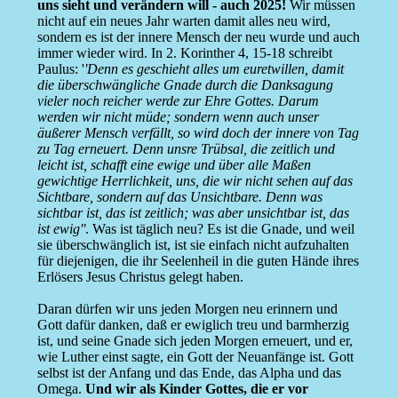
uns sieht und verändern will - auch 2025!
Wir müssen
nicht auf ein neues Jahr warten damit alles neu wird,
sondern es ist der innere Mensch der neu wurde und auch
immer wieder wird. In 2. Korinther 4, 15-18 schreibt
Paulus: '
'Denn es geschieht alles um euretwillen, damit
die überschwängliche Gnade durch die Danksagung
vieler noch reicher werde zur Ehre Gottes. Darum
werden wir nicht müde; sondern wenn auch unser
äußerer Mensch verfällt, so wird doch der innere von Tag
zu Tag erneuert. Denn unsre Trübsal, die zeitlich und
leicht ist, schafft eine ewige und über alle Maßen
gewichtige Herrlichkeit, uns, die wir nicht sehen auf das
Sichtbare, sondern auf das Unsichtbare. Denn was
sichtbar ist, das ist zeitlich; was aber unsichtbar ist, das
ist ewig''
. Was ist täglich neu? Es ist die Gnade, und weil
sie überschwänglich ist, ist sie einfach nicht aufzuhalten
für diejenigen, die ihr Seelenheil in die guten Hände ihres
Erlösers Jesus Christus gelegt haben.
Daran dürfen wir uns jeden Morgen neu erinnern und
Gott dafür danken, daß er ewiglich treu und barmherzig
ist, und seine Gnade sich jeden Morgen erneuert, und er,
wie Luther einst sagte, ein Gott der Neuanfänge ist. Gott
selbst ist der Anfang und das Ende, das Alpha und das
Omega.
Und wir als Kinder Gottes, die er vor