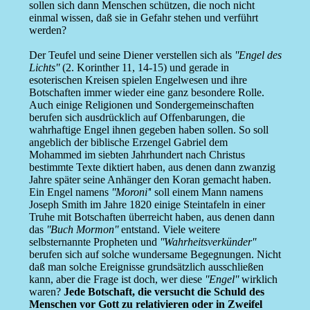
sollen sich dann Menschen schützen, die noch nicht
einmal wissen, daß sie in Gefahr stehen und verführt
werden?
Der Teufel und seine Diener verstellen sich als
''Engel des
Lichts''
(2. Korinther 11, 14-15) und gerade in
esoterischen Kreisen spielen Engelwesen und ihre
Botschaften immer wieder eine ganz besondere Rolle.
Auch einige Religionen und Sondergemeinschaften
berufen sich ausdrücklich auf Offenbarungen, die
wahrhaftige Engel ihnen gegeben haben sollen. So soll
angeblich der biblische Erzengel Gabriel dem
Mohammed im siebten Jahrhundert nach Christus
bestimmte Texte diktiert haben, aus denen dann zwanzig
Jahre später seine Anhänger den Koran gemacht haben.
Ein Engel namens
''Moroni'
' soll einem Mann namens
Joseph Smith im Jahre 1820 einige Steintafeln in einer
Truhe mit Botschaften überreicht haben, aus denen dann
das
''Buch Mormon''
entstand. Viele weitere
selbsternannte Propheten und
''Wahrheitsverkünder''
berufen sich auf solche wundersame Begegnungen. Nicht
daß man solche Ereignisse grundsätzlich ausschließen
kann, aber die Frage ist doch, wer diese
''Engel''
wirklich
waren?
Jede Botschaft, die versucht die Schuld des
Menschen vor Gott zu relativieren oder in Zweifel