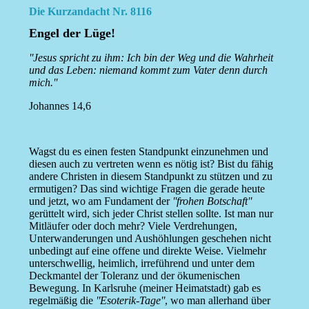
Die Kurzandacht Nr. 8116
Engel der Lüge!
''Jesus spricht zu ihm: Ich bin der Weg und die Wahrheit
und das Leben: niemand kommt zum Vater denn durch
mich.''
Johannes 14,6
Wagst du es einen festen Standpunkt einzunehmen und
diesen auch zu vertreten wenn es nötig ist? Bist du fähig
andere Christen in diesem Standpunkt zu stützen und zu
ermutigen? Das sind wichtige Fragen die gerade heute
und jetzt, wo am Fundament der
''frohen Botschaft''
gerüttelt wird, sich jeder Christ stellen sollte. Ist man nur
Mitläufer oder doch mehr? Viele Verdrehungen,
Unterwanderungen und Aushöhlungen geschehen nicht
unbedingt auf eine offene und direkte Weise. Vielmehr
unterschwellig, heimlich, irreführend und unter dem
Deckmantel der Toleranz und der ökumenischen
Bewegung. In Karlsruhe (meiner Heimatstadt) gab es
regelmäßig die
''Esoterik-Tage''
, wo man allerhand über