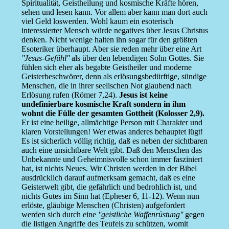
Spiritualität, Geistheilung und kosmische Kräfte hören,
sehen und lesen kann. Vor allem aber kann man dort auch
viel Geld loswerden. Wohl kaum ein esoterisch
interessierter Mensch würde negatives über Jesus Christus
denken. Nicht wenige halten ihn sogar für den größten
Esoteriker überhaupt. Aber sie reden mehr über eine Art
''Jesus-Gefühl''
als über den lebendigen Sohn Gottes. Sie
fühlen sich eher als begabte Geistheiler und moderne
Geisterbeschwörer, denn als erlösungsbedürftige, sündige
Menschen, die in ihrer seelischen Not glaubend nach
Erlösung rufen (Römer 7,24).
Jesus ist keine
undefinierbare kosmische Kraft sondern in ihm
wohnt die Fülle der gesamten Gottheit (Kolosser 2,9).
Er ist eine heilige, allmächtige Person mit Charakter und
klaren Vorstellungen! Wer etwas anderes behauptet lügt!
Es ist sicherlich völlig richtig, daß es neben der sichtbaren
auch eine unsichtbare Welt gibt. Daß den Menschen das
Unbekannte und Geheimnisvolle schon immer fasziniert
hat, ist nichts Neues. Wir Christen werden in der Bibel
ausdrücklich darauf aufmerksam gemacht, daß es eine
Geisterwelt gibt, die gefährlich und bedrohlich ist, und
nichts Gutes im Sinn hat (Epheser 6, 11-12). Wenn nun
erlöste, gläubige Menschen (Christen) aufgefordert
werden sich durch eine
''geistliche Waffenrüstung''
gegen
die listigen Angriffe des Teufels zu schützen, womit