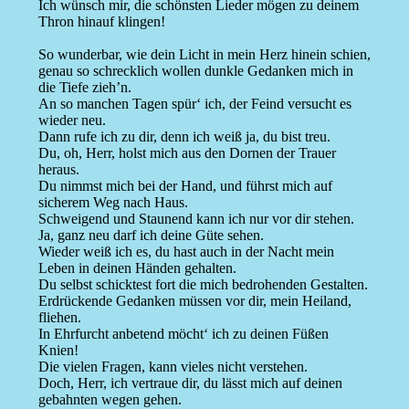
Ich wünsch mir, die schönsten Lieder mögen zu deinem
Thron hinauf klingen!
So wunderbar, wie dein Licht in mein Herz hinein schien,
genau so schrecklich wollen dunkle Gedanken mich in
die Tiefe zieh’n.
An so manchen Tagen spür‘ ich, der Feind versucht es
wieder neu.
Dann rufe ich zu dir, denn ich weiß ja, du bist treu.
Du, oh, Herr, holst mich aus den Dornen der Trauer
heraus.
Du nimmst mich bei der Hand, und führst mich auf
sicherem Weg nach Haus.
Schweigend und Staunend kann ich nur vor dir stehen.
Ja, ganz neu darf ich deine Güte sehen.
Wieder weiß ich es, du hast auch in der Nacht mein
Leben in deinen Händen gehalten.
Du selbst schicktest fort die mich bedrohenden Gestalten.
Erdrückende Gedanken müssen vor dir, mein Heiland,
fliehen.
In Ehrfurcht anbetend möcht‘ ich zu deinen Füßen
Knien!
Die vielen Fragen, kann vieles nicht verstehen.
Doch, Herr, ich vertraue dir, du lässt mich auf deinen
gebahnten wegen gehen.