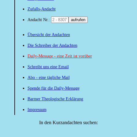
Zufalls-Andacht
Andacht Nr.:
aufrufen
Übersicht der Andachten
Die Schreiber der Andachten
Daily-Message - eine Zeit ist vorüber
Schreibt uns eine Email
Abo - eine tägliche Mail
Spende für die Daily-Message
Barmer Theologische Erklärung
Impressum
In den Kurzandachten suchen: