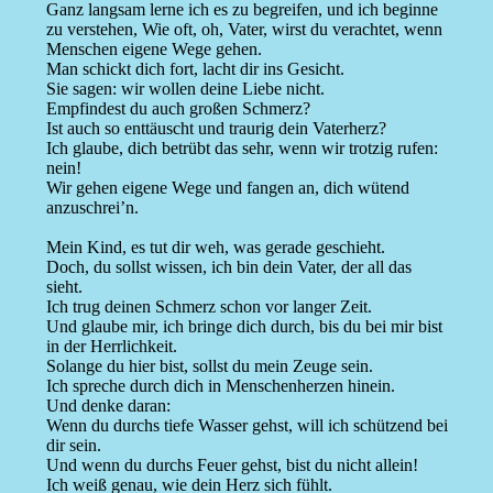
Ganz langsam lerne ich es zu begreifen, und ich beginne
zu verstehen, Wie oft, oh, Vater, wirst du verachtet, wenn
Menschen eigene Wege gehen.
Man schickt dich fort, lacht dir ins Gesicht.
Sie sagen: wir wollen deine Liebe nicht.
Empfindest du auch großen Schmerz?
Ist auch so enttäuscht und traurig dein Vaterherz?
Ich glaube, dich betrübt das sehr, wenn wir trotzig rufen:
nein!
Wir gehen eigene Wege und fangen an, dich wütend
anzuschrei’n.
Mein Kind, es tut dir weh, was gerade geschieht.
Doch, du sollst wissen, ich bin dein Vater, der all das
sieht.
Ich trug deinen Schmerz schon vor langer Zeit.
Und glaube mir, ich bringe dich durch, bis du bei mir bist
in der Herrlichkeit.
Solange du hier bist, sollst du mein Zeuge sein.
Ich spreche durch dich in Menschenherzen hinein.
Und denke daran:
Wenn du durchs tiefe Wasser gehst, will ich schützend bei
dir sein.
Und wenn du durchs Feuer gehst, bist du nicht allein!
Ich weiß genau, wie dein Herz sich fühlt.