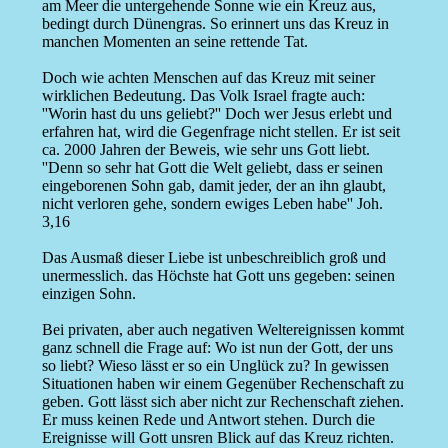
am Meer die untergehende Sonne wie ein Kreuz aus,
bedingt durch Dünengras. So erinnert uns das Kreuz in
manchen Momenten an seine rettende Tat.
Doch wie achten Menschen auf das Kreuz mit seiner
wirklichen Bedeutung. Das Volk Israel fragte auch:
''Worin hast du uns geliebt?'' Doch wer Jesus erlebt und
erfahren hat, wird die Gegenfrage nicht stellen. Er ist seit
ca. 2000 Jahren der Beweis, wie sehr uns Gott liebt.
''Denn so sehr hat Gott die Welt geliebt, dass er seinen
eingeborenen Sohn gab, damit jeder, der an ihn glaubt,
nicht verloren gehe, sondern ewiges Leben habe'' Joh.
3,16
Das Ausmaß dieser Liebe ist unbeschreiblich groß und
unermesslich. das Höchste hat Gott uns gegeben: seinen
einzigen Sohn.
Bei privaten, aber auch negativen Weltereignissen kommt
ganz schnell die Frage auf: Wo ist nun der Gott, der uns
so liebt? Wieso lässt er so ein Unglück zu? In gewissen
Situationen haben wir einem Gegenüber Rechenschaft zu
geben. Gott lässt sich aber nicht zur Rechenschaft ziehen.
Er muss keinen Rede und Antwort stehen. Durch die
Ereignisse will Gott unsren Blick auf das Kreuz richten.